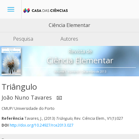
Toggle
navigation
Ciência Elementar
Pesquisa
Autores
Revista de
Ciência Elementar
Volume 1, número 1, Dezembro de 2013
Triângulo
João Nuno Tavares
📧
CMUP/ Universidade do Porto
Referência
Tavares, J., (2013)
Triângulo
, Rev. Ciência Elem., V1(1):027
DOI
http://doi.org/10.24927/rce2013.027