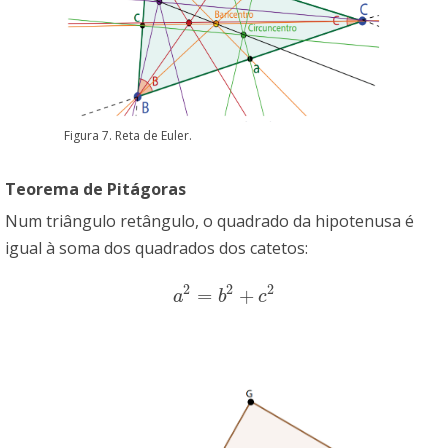
Figura 7. Reta de Euler.
Teorema de Pitágoras
Num triângulo retângulo, o quadrado da hipotenusa é
igual à soma dos quadrados dos catetos:
2
2
2
=
+
a
2
=
b
2
+
c
2
a
b
c