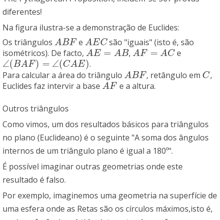
diferentes!
Na figura ilustra-se a demonstração de Euclides:
Os triângulos
e
são "iguais" (isto é, são
A
B
F
A
E
C
A
B
F
A
E
C
=
=
isométricos). De facto,
,
e
A
E
=
A
B
A
F
=
A
C
A
E
A
B
A
F
A
C
∠
(
)
=
∠
(
)
.
∠
(
B
A
F
)
=
∠
(
C
A
E
)
B
A
F
C
A
E
Para calcular a área do triângulo
, retângulo em
,
A
B
F
C
A
B
F
C
Euclides faz intervir a base
e a altura.
A
F
A
F
Outros triângulos
Como vimos, um dos resultados básicos para triângulos
no plano (Euclideano) é o seguinte "A soma dos ângulos
internos de um triângulo plano é igual a 180º".
É possível imaginar outras geometrias onde este
resultado é falso.
Por exemplo, imaginemos uma geometria na superfície de
uma esfera onde as Retas são os círculos máximos,isto é,