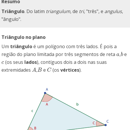
Resumo
Triângulo
. Do latim
triangulum
, de
tri
, "três", e
angulus
,
"ângulo".
Triângulo no plano
Um
triângulo
é um polígono com três lados. É pois a
região do plano limitada por três segmentos de reta
,
e
a
b
a
b
(os seus
lados
), contíguos dois a dois nas suas
c
c
extremidades
,
e
(os
vértices
).
A
B
C
A
B
C