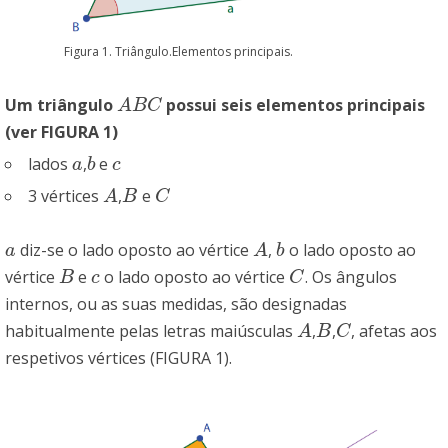
Figura 1. Triângulo.Elementos principais.
Um triângulo
possui seis elementos principais
A
B
C
A
B
C
(ver FIGURA 1)
lados
,
e
a
b
c
a
b
c
3 vértices
,
e
A
B
C
A
B
C
diz-se o lado oposto ao vértice
,
o lado oposto ao
a
A
b
a
A
b
vértice
e
o lado oposto ao vértice
. Os ângulos
B
c
C
B
c
C
internos, ou as suas medidas, são designadas
habitualmente pelas letras maiúsculas
,
,
, afetas aos
A
B
C
A
B
C
respetivos vértices (FIGURA 1).