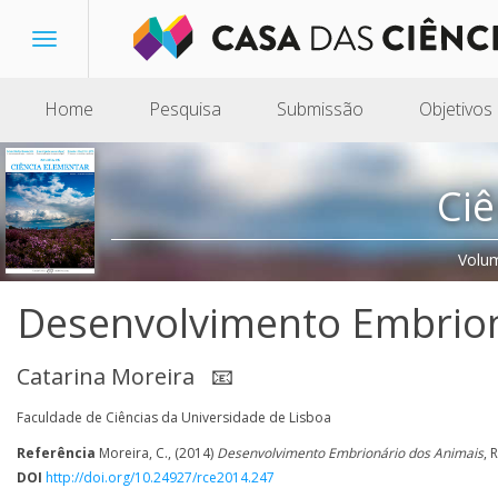
Toggle
navigation
Home
Pesquisa
Submissão
Objetivos
Ciê
Volu
Desenvolvimento Embrion
Catarina Moreira
📧
Faculdade de Ciências da Universidade de Lisboa
Referência
Moreira, C., (2014)
Desenvolvimento Embrionário dos Animais
, 
DOI
http://doi.org/10.24927/rce2014.247