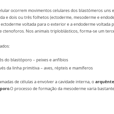
celular ocorrem movimentos celulares dos blastómeros uns 
da e dois ou três folhetos (ectoderme, mesoderme e endod
a ectoderme voltada para o exterior e a endoderme voltada 
e ctenoforos. Nos animais triploblásticos, forma-se um terce
rados:
és do blastóporo – peixes e anfíbios
és da linha primitiva – aves, répteis e mamíferos
madas de células a envolver a cavidade interna, o
arquênte
óporo
.O processo de formação da mesoderme varia bastante