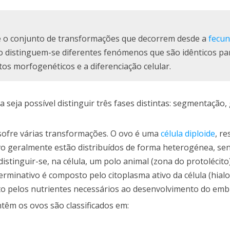
 o conjunto de transformações que decorrem desde a
fecu
 distinguem-se diferentes fenómenos que são idênticos pa
tos morfogenéticos e a diferenciação celular.
eja possível distinguir três fases distintas: segmentação,
sofre várias transformações. O ovo é uma
célula
diploide
, re
o geralmente estão distribuídos de forma heterogénea, sen
tinguir-se, na célula, um polo animal (zona do protolécito
germinativo é composto pelo citoplasma ativo da célula (hial
sto pelos nutrientes necessários ao desenvolvimento do emb
ntêm os ovos são classificados em: