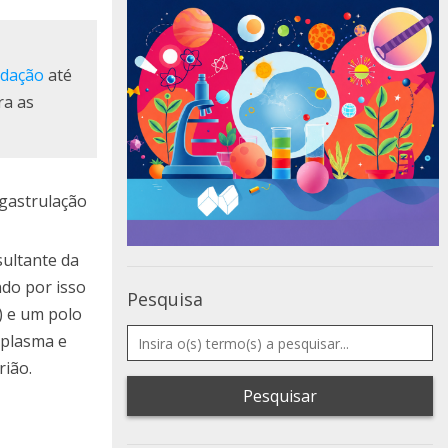
ndação
até
ra as
 gastrulação
sultante da
do por isso
Pesquisa
) e um polo
oplasma e
rião.
Pesquisar