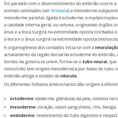
Em paralelo com o desenvolvimento do embrião ocorre a d
animais celomados (ver
Animalia
) a mesoderme subjacente
mesoderme parietal, ligada à ectoderme, e esplancnopleu
a cavidade interna geral, ou celoma, originando órgãos 
ânus e a boca surgirá na extremidade oposta (cordados 
à boca e o ânus surgirá na extremidade oposta (moluscos
A organogénese dos cordados inicia-se com a
neurulaçã
achatamento da região dorsal da ectoderme do embrião, 
bordos da goteira se unem, forma-se o
tubo neural
, que
notocórdio tem origem mesodérmica por baixo do tubo n
embrião atinge o estádio de
nêurula
.
Os diferentes folhetos embrionários dão origem a diferen
ectoderme
: epiderme, glândulas da pele, sistema ner
mesoderme
: coração, vasos sanguíneos, rins, bexiga,
endoderme
: revestimento do tubo digestivo e respec