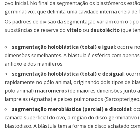
ovo inicial. No final da segmentação os blastómeros est
germinativo), que delimita uma cavidade interna cheia de f
Os padrões de divisão da segmentação variam com o tipo
substâncias de reserva do
vitelo
ou
deutolécito
(que ten
segmentação holoblástica (total) e igual
: ocorre n
dimensões semelhantes. A blástula é esférica com apenas 
anfioxo e dos mamíferos.
segmentação holoblástica (total) e desigual
: ocor
rapidamente no pólo animal, originando dois tipos de b
pólo animal)
macromeros
(de maiores dimensões junto ao 
lampreias (Agnatha) e peixes pulmonados (Sarcopterigeos
segmentação meroblástica (parcial) e discoidal
: o
camada superficial do ovo, a região do disco germinativo 
blastodisco. A blástula tem a forma de disco achatado com 