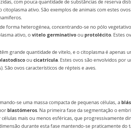
zidas, com pouca quantidade de substâncias de reserva dist
itoplasma ativo. São exemplos de animais com estes ovos 
mamíferos.
do de forma heterogénea, concentrando-se no pólo vegetativ
plasma ativo, o
vitelo germinativo
ou
protolécito
. Estes o
têm grande quantidade de vitelo, e o citoplasma é apenas
blastodisco
ou
cicatrícula
. Estes ovos são envolvidos por 
. São ovos característicos de répteis e aves.
 formando-se uma massa compacta de pequenas células, a
blás
 por
blastómeros
. Na primeira fase da segmentação o emb
or células mais ou menos esféricas, que progressivamente d
dimensão durante esta fase mantendo-se praticamente do