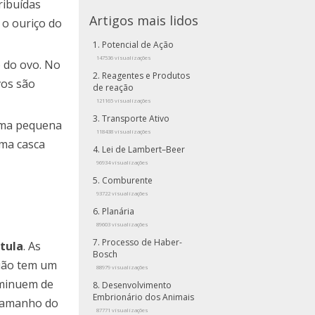
ribuídas
Artigos mais lidos
o ouriço do
Potencial de Ação
147536 visualizações
o do ovo. No
Reagentes e Produtos
vos são
de reação
121165 visualizações
Transporte Ativo
 uma pequena
118438 visualizações
uma casca
Lei de Lambert–Beer
96934 visualizações
Comburente
93722 visualizações
Planária
89603 visualizações
Processo de Haber-
tula
. As
Bosch
rião tem um
88979 visualizações
iminuem de
Desenvolvimento
Embrionário dos Animais
 tamanho do
87771 visualizações