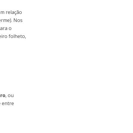
em relação
erme). Nos
para o
iro folheto,
ro
, ou
 entre