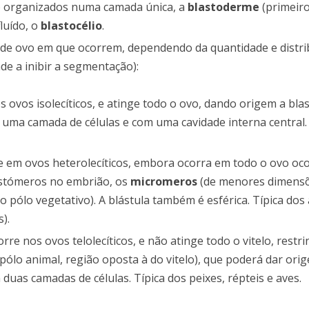
ão organizados numa camada única, a
blastoderme
(primeiro
luído, o
blastocélio
.
 de ovo em que ocorrem, dependendo da quantidade e distri
de a inibir a segmentação):
os ovos isolecíticos, e atinge todo o ovo, dando origem a bl
uma camada de células e com uma cavidade interna central. 
re em ovos heterolecíticos, embora ocorra em todo o ovo oc
lastómeros no embrião, os
micromeros
(de menores dimensõ
pólo vegetativo). A blástula também é esférica. Típica dos 
).
corre nos ovos telolecíticos, e não atinge todo o vitelo, restr
(pólo animal, região oposta à do vitelo), que poderá dar or
duas camadas de células. Típica dos peixes, répteis e aves.