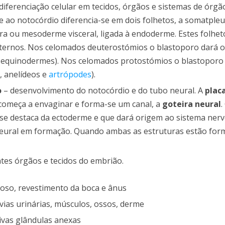
iferenciação celular em tecidos, órgãos e sistemas de órgã
 ao notocórdio diferencia-se em dois folhetos, a somatpleu
ra ou mesoderme visceral, ligada à endoderme. Estes folhet
internos. Nos celomados deuterostómios o blastoporo dará 
e equinodermes). Nos celomados protostómios o blastoporo
, anelídeos e
artrópodes
).
o
– desenvolvimento do notocórdio e do tubo neural. A
plac
começa a envaginar e forma-se um canal, a
goteira neural
 se destaca da ectoderme e que dará origem ao sistema nerv
eural em formação. Quando ambas as estruturas estão for
tes órgãos e tecidos do embrião.
voso, revestimento da boca e ânus
 vias urinárias, músculos, ossos, derme
tivas glândulas anexas