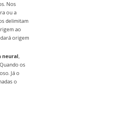
os. Nos
ra ou a
os delimitam
origem ao
 dará origem
a neural
,
. Quando os
oso. Já o
madas o