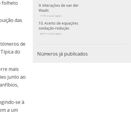
 folheto
Interações de van der
Waals
77779 visualizações
buição das
Acerto de equações
oxidação-redução
66377 visualizações
astómeros de
Típica do
Números já publicados
orre mais
es junto ao
anfíbios,
ingindo-se à
igem a um