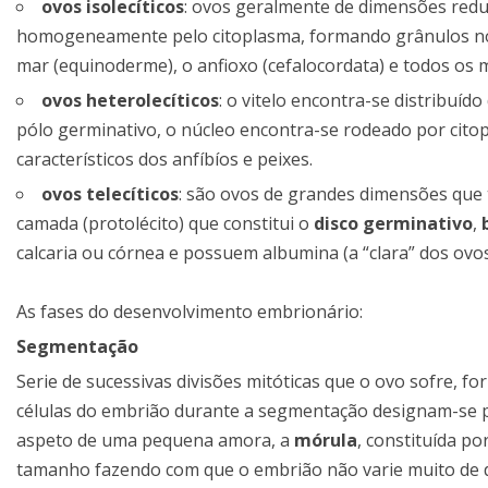
ovos isolecíticos
: ovos geralmente de dimensões redu
homogeneamente pelo citoplasma, formando grânulos no c
mar (equinoderme), o anfioxo (cefalocordata) e todos os 
ovos heterolecíticos
: o vitelo encontra-se distribuí
pólo germinativo, o núcleo encontra-se rodeado por cito
característicos dos anfíbíos e peixes.
ovos telecíticos
: são ovos de grandes dimensões que 
camada (protolécito) que constitui o
disco germinativo
,
calcaria ou córnea e possuem albumina (a “clara” dos ovos)
As fases do desenvolvimento embrionário:
Segmentação
Serie de sucessivas divisões mitóticas que o ovo sofre,
células do embrião durante a segmentação designam-se
aspeto de uma pequena amora, a
mórula
, constituída p
tamanho fazendo com que o embrião não varie muito de 