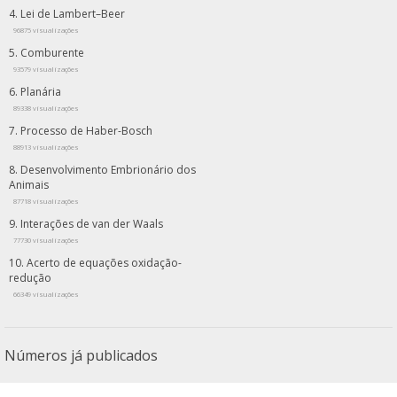
Lei de Lambert–Beer
96875 visualizações
Comburente
93579 visualizações
Planária
89338 visualizações
Processo de Haber-Bosch
88913 visualizações
Desenvolvimento Embrionário dos
Animais
87718 visualizações
Interações de van der Waals
77730 visualizações
Acerto de equações oxidação-
redução
66349 visualizações
Números já publicados