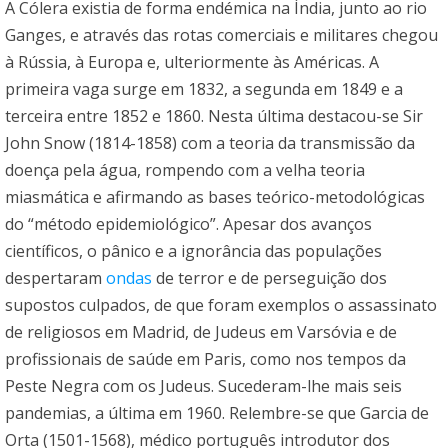
A Cólera existia de forma endémica na Índia, junto ao rio
Ganges, e através das rotas comerciais e militares chegou
à Rússia, à Europa e, ulteriormente às Américas. A
primeira vaga surge em 1832, a segunda em 1849 e a
terceira entre 1852 e 1860. Nesta última destacou-se Sir
John Snow (1814-1858) com a teoria da transmissão da
doença pela água, rompendo com a velha teoria
miasmática e afirmando as bases teórico-metodológicas
do “método epidemiológico”. Apesar dos avanços
científicos, o pânico e a ignorância das populações
despertaram
ondas
de terror e de perseguição dos
supostos culpados, de que foram exemplos o assassinato
de religiosos em Madrid, de Judeus em Varsóvia e de
profissionais de saúde em Paris, como nos tempos da
Peste Negra com os Judeus. Sucederam-lhe mais seis
pandemias, a última em 1960. Relembre-se que Garcia de
Orta (1501-1568), médico português introdutor dos