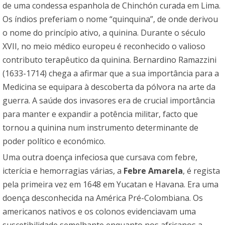
de uma condessa espanhola de Chinchón curada em Lima.
Os índios preferiam o nome “quinquina”, de onde derivou
o nome do princípio ativo, a quinina. Durante o século
XVII, no meio médico europeu é reconhecido o valioso
contributo terapêutico da quinina. Bernardino Ramazzini
(1633-1714) chega a afirmar que a sua importância para a
Medicina se equipara à descoberta da pólvora na arte da
guerra. A saúde dos invasores era de crucial importância
para manter e expandir a potência militar, facto que
tornou a quinina num instrumento determinante de
poder político e económico.
Uma outra doença infeciosa que cursava com febre,
icterícia e hemorragias várias, a
Febre Amarela
, é regista
pela primeira vez em 1648 em Yucatan e Havana. Era uma
doença desconhecida na América Pré-Colombiana. Os
americanos nativos e os colonos evidenciavam uma
suscetibilidade semelhante enquanto nos africanos a