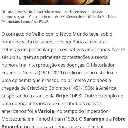
FIGURA 2. VASSEUR. Tuberculose nodular disseminada - Região
lombossagrada. Cera, início do séc. XX. Museu de História da Medicina
“Maximiano Lemos” da FMUP.
O contacto do Velho com o Novo Mundo teve, sob o
ponto de vista da saúde, consequências imediatas
nefastas em particular para os nativos americanos. Neste
século surgem as primeiras contestações à teoria
humoral na interpretação das doenças. O historiador
Francisco Guerra (1916-2011) dedicou-se ao estudo de
uma epidemia que grassou no primeiro ano após a
chegada de Cristóvão Colombo (1451-1506) à América,
suspeitando tratar-se da
Gripe
(1493). Outro exemplo de
uma doença infeciosa que derrubou os nativos
americanos foi a
Varíola
, no tempo do Imperador
Moctezuma em Tenochtitlán (1520). O
Sarampo
e a
Febre
Amarela
foram outras doenças que ao eliminar