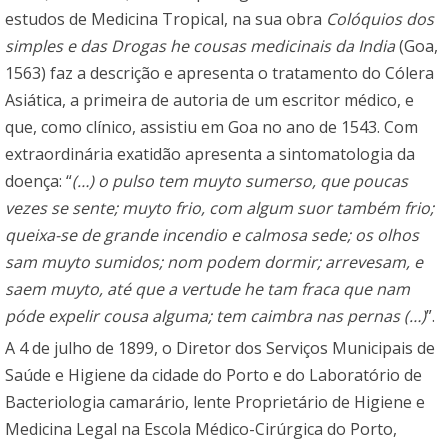
estudos de Medicina Tropical, na sua obra
Colóquios dos
simples e das Drogas he cousas medicinais da India
(Goa,
1563) faz a descrição e apresenta o tratamento do Cólera
Asiática, a primeira de autoria de um escritor médico, e
que, como clínico, assistiu em Goa no ano de 1543. Com
extraordinária exatidão apresenta a sintomatologia da
doença: “
(…) o pulso tem muyto sumerso, que poucas
vezes se sente; muyto frio, com algum suor também frio;
queixa-se de grande incendio e calmosa sede; os olhos
sam muyto sumidos; nom podem dormir; arrevesam, e
saem muyto, até que a vertude he tam fraca que nam
póde expelir cousa alguma; tem caimbra nas pernas (…)
”.
A 4 de julho de 1899, o Diretor dos Serviços Municipais de
Saúde e Higiene da cidade do Porto e do Laboratório de
Bacteriologia camarário, lente Proprietário de Higiene e
Medicina Legal na Escola Médico-Cirúrgica do Porto,