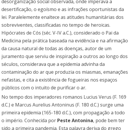
desorganização social observada, onde imperava a
desertificação, o egoísmo e as infrações oportunistas da
lei. Paralelemente enaltece as atitudes humanitárias dos
sobreviventes, classificadas no tempo de heroicas.
Hipócrates de Cós (séc. V-IV a.C.), considerado o Pai da
Medicina pela prática baseada na evidência e na afirmação
da causa natural de todas as doenças, autor de um
juramento que serviu de inspiração a outros ao longo dos
séculos, considerava que a epidemia advinha da
contaminação do ar que produzia os miasmas, emanações
nefastas, e cita a existência de fogueiras nos espaços
públicos com o intuito de purificar o ar.
No tempo dos imperadores romanos Lucius Verus (F. 169
d.C.) e Marcus Aurelius Antoninus (F. 180 d.C.) surge uma
primeira epidemia (165-180 d.C.), com propagação a todo
o império. Conhecida por
Peste Antonina
, pode bem ter
sido a primeira pandemia. Esta palavra deriva do grego