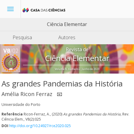
Toggle
navigation
Ciência Elementar
Pesquisa
Autores
Revista de
Ciência Elementar
Volume 8, número 2, Junho de 2020
As grandes Pandemias da História
Amélia Ricon Ferraz
📧
Universidade do Porto
Referência
Ricon-Ferraz, A., (2020)
As grandes Pandemias da História
, Rev.
Ciência Elem., V8(2):025
DOI
http://doi.org/10.24927/rce2020.025