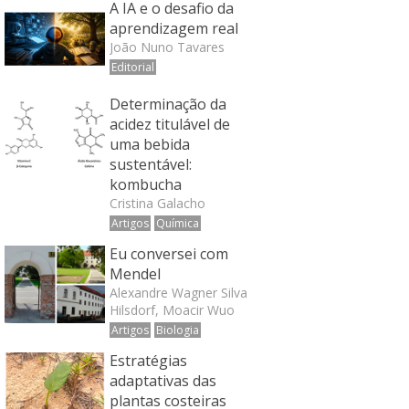
A IA e o desafio da
aprendizagem real
João Nuno Tavares
Editorial
Determinação da
acidez titulável de
uma bebida
sustentável:
kombucha
Cristina Galacho
Artigos
Química
Eu conversei com
Mendel
Alexandre Wagner Silva
Hilsdorf, Moacir Wuo
Artigos
Biologia
Estratégias
adaptativas das
plantas costeiras