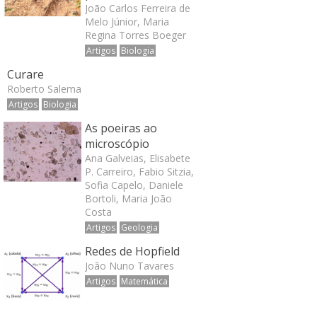
João Carlos Ferreira de
Melo Júnior, Maria
Regina Torres Boeger
Artigos
Biologia
Curare
Roberto Salema
Artigos
Biologia
As poeiras ao
microscópio
Ana Galveias, Elisabete
P. Carreiro, Fabio Sitzia,
Sofia Capelo, Daniele
Bortoli, Maria João
Costa
Artigos
Geologia
Redes de Hopfield
João Nuno Tavares
Artigos
Matemática