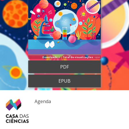
Downloads:
0 |
Total de visualizações:
1231
PDF
EPUB
Agenda