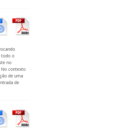
ovocando
r todo o
ste no
. No contexto
zação de uma
entrada de