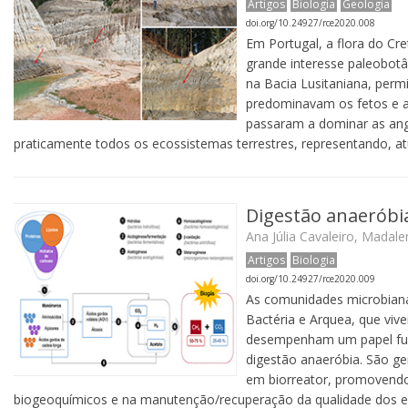
Artigos
Biologia
Geologia
doi.org/10.24927/rce2020.008
Em Portugal, a flora do C
grande interesse paleobotâ
na Bacia Lusitaniana, perm
predominavam os fetos e a
passaram a dominar as ang
praticamente todos os ecossistemas terrestres, representando, a
Digestão anaeróbi
Ana Júlia Cavaleiro, Madale
Artigos
Biologia
doi.org/10.24927/rce2020.009
As comunidades microbiana
Bactéria e Arquea, que vi
desempenham um papel fun
digestão anaeróbia. São ge
em biorreator, promovendo
biogeoquímicos e na manutenção/recuperação da qualidade dos e