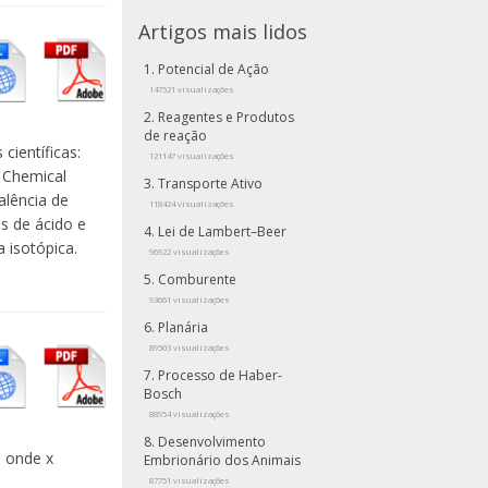
Artigos mais lidos
Potencial de Ação
147521 visualizações
Reagentes e Produtos
de reação
científicas:
121147 visualizações
 Chemical
Transporte Ativo
alência de
118424 visualizações
s de ácido e
Lei de Lambert–Beer
 isotópica.
96922 visualizações
Comburente
93661 visualizações
Planária
89503 visualizações
Processo de Haber-
Bosch
88954 visualizações
Desenvolvimento
0 onde x
Embrionário dos Animais
87751 visualizações