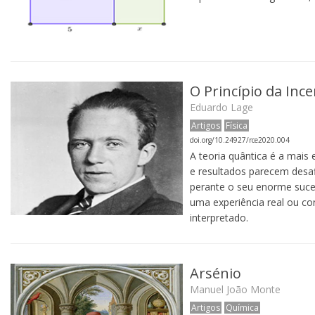
O Princípio da Ince
Eduardo Lage
Artigos
Física
doi.org/10.24927/rce2020.004
A teoria quântica é a mais 
e resultados parecem desa
perante o seu enorme sucess
uma experiência real ou con
interpretado.
Arsénio
Manuel João Monte
Artigos
Química