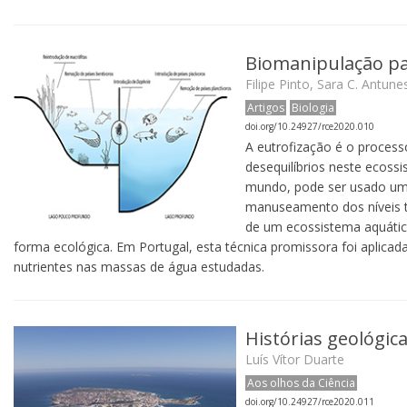
Biomanipulação par
Filipe Pinto, Sara C. Antune
Artigos
Biologia
doi.org/10.24927/rce2020.010
A eutrofização é o proces
desequilíbrios neste ecoss
mundo, pode ser usado um 
manuseamento dos níveis t
de um ecossistema aquático
forma ecológica. Em Portugal, esta técnica promissora foi aplica
nutrientes nas massas de água estudadas.
Histórias geológic
Luís Vítor Duarte
Aos olhos da Ciência
doi.org/10.24927/rce2020.011