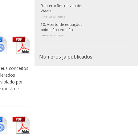
Interações de van der
Waals
77761 visualizações
Acerto de equações
oxidação-redução
66368 visualizações
Números já publicados
seus conceitos
olerados
 violado por
 exposto e