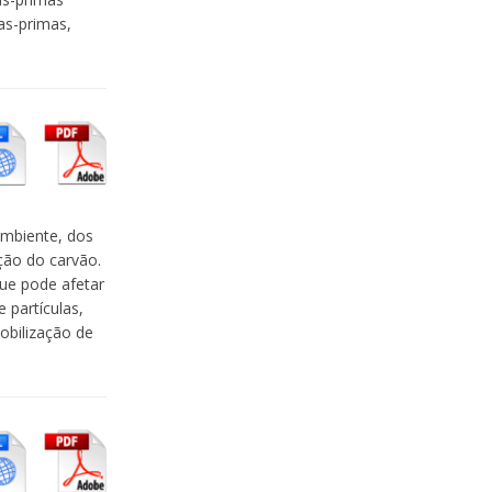
ias-primas,
ambiente, dos
ção do carvão.
ue pode afetar
 partículas,
obilização de