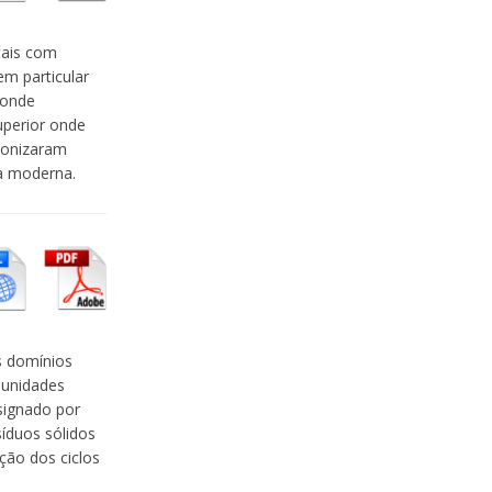
tais com
em particular
 onde
uperior onde
lonizaram
ra moderna.
s domínios
munidades
ignado por
íduos sólidos
ção dos ciclos