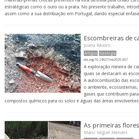
estratégicas como o ouro ou a prata. No presente trabalho, introduz
assim como a sua distribuição em Portugal, dando especial enfas
Escombreiras de 
Joana Ribeiro
Artigos
Geologia
doi.org/10.24927/rce2020.007
A exploração mineira de c
quais se destacam as escom
A autocombustão das escom
o ambiente, ecossistemas, 
gases que contribuem para 
compostos químicos para os solos e águas das áreas envolventes,
As primeiras flore
Mário Miguel Mendes