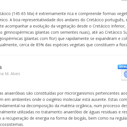
retácico (145-65 Ma) é extremamente rica e compreende formas vege
nico. A boa representatividade dos andares do Cretácico português, 
ite acompanhar a evolução da vegetação desde o Cretácico Inferior,
s gimnospérmicas (plantas com sementes nuas), até ao Cretácico S
iospérmicas (plantas com flor) que rapidamente se expandiram e co
tualmente, cerca de 85% das espécies vegetais que constituem a flo
a
na M. Alves
s anaeróbias são constituídas por microrganismos pertencentes ao
vem em ambientes onde o oxigénio molecular está ausente. Estas co
damental na decomposição da matéria orgânica, num processo des
ralmente utilizadas no tratamento anaeróbio de águas residuais e res
 a recuperação de energia na forma de biogás, bem como na regula
cossistemas.