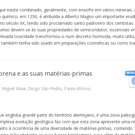
ue existe combinado, geralmente, com enxofre em vários minerais. 
químico, em 1250, é atribuída a Alberto Magno um importante erudi
 no século XX, tendo sido proclamado santo padroeiro dos cientistas. 
arsénio devem-se às suas propriedades de semicondutor, essenciais e
 elevada toxicidade transformou-o num discreto homicida, muito utili
mbora também tenha sido usado em preparações cosméticas ou como t
orena e as suas matérias-primas
, Miguel Maia, Diogo São Pedro, Paula Afonso,
 engloba grande parte do território alentejano, é uma zona paleog
 complexa evolução geológica faz com que esta zona apresente uma r
speito à ocorrência de uma diversidade de matérias-primas, contendo 
uropeia (não obstante as suas baixas tonelagens), para além de matéri