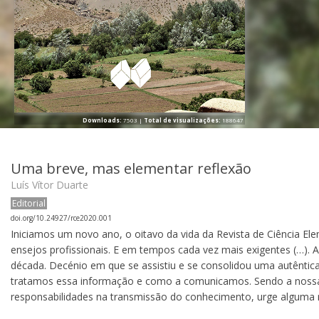
Downloads:
7503 |
Total de visualizações:
188647
Uma breve, mas elementar reflexão
Luís Vítor Duarte
Editorial
doi.org/10.24927/rce2020.001
Iniciamos um novo ano, o oitavo da vida da Revista de Ciência E
ensejos profissionais. E em tempos cada vez mais exigentes (…). 
década. Decénio em que se assistiu e se consolidou uma autênt
tratamos essa informação e como a comunicamos. Sendo a nossa
responsabilidades na transmissão do conhecimento, urge alguma r