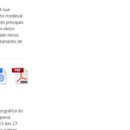
A sua
to medieval
As principais
m vários
zado nesse
ratamento de
eográfica do
iqueza
13 das 27
as-primas