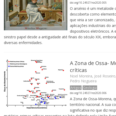
doi.org/10.24927/rce2020.005
O arsénio é um metaloide q
descoberta como elemento 
que viria a ser canonizado,
aplicações industriais do 
dispositivos eletrónicos. A
sinistro papel desde a antiguidade até finais do século XIX, e
diversas enfermidades.
A Zona de Ossa- M
críticas
Noel Moreira, José Roseiro
Pedro Nogueira
Artigos
Geologia
doi.org/10.24927/rce2020.006
A Zona de Ossa-Morena, que
território nacional. A sua
significativa no que diz re
matérias-primas críticas presentes na lista definida pela União E