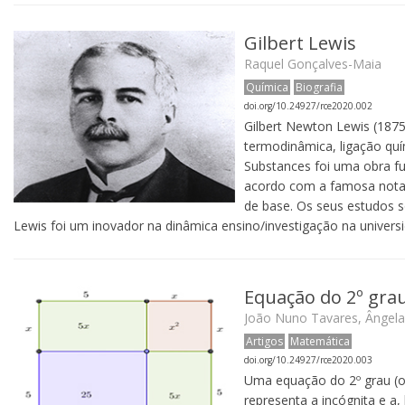
Gilbert Lewis
Raquel Gonçalves-Maia
Química
Biografia
doi.org/10.24927/rce2020.002
Gilbert Newton Lewis (1875–
termodinâmica, ligação quí
Substances foi uma obra fu
acordo com a famosa notaçã
de base. Os seus estudos s
Lewis foi um inovador na dinâmica ensino/investigação na univers
Equação do 2º gra
João Nuno Tavares, Ângela
Artigos
Matemática
doi.org/10.24927/rce2020.003
Uma equação do 2º grau (o
representa a incógnita e a