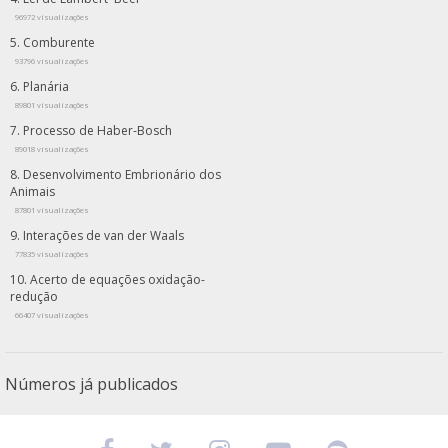
96972 visualizações
Comburente
93796 visualizações
Planária
89801 visualizações
Processo de Haber-Bosch
89018 visualizações
Desenvolvimento Embrionário dos
Animais
87801 visualizações
Interações de van der Waals
77835 visualizações
Acerto de equações oxidação-
redução
66407 visualizações
Números já publicados