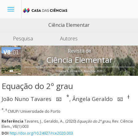
Toggle
navigation
Ciência Elementar
Pesquisa
Autores
Revista de
Ciência Elementar
Volume 8, número 1, Março de 2020
Equação do 2º grau
*
ɫ
João Nuno Tavares
,
Ângela Geraldo
📧
📧
*, ɫ
CMUP/ Universidade do Porto
Referência
Tavares, J., Geraldo, A., (2020)
Equação do 2º grau
, Rev. Ciência
Elem., V8(1):003
DOI
http://doi.org/10.24927/rce2020.003