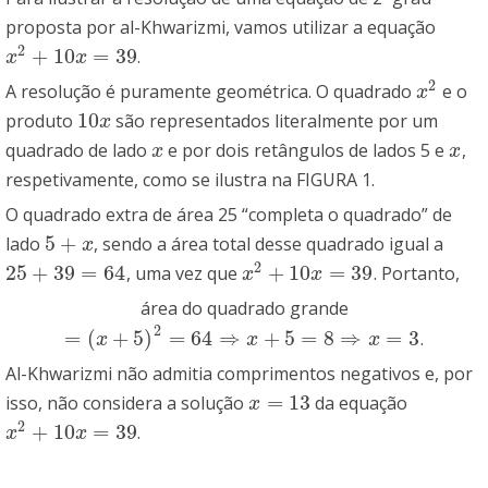
proposta por al-Khwarizmi, vamos utilizar a equação
2
+
10
=
39
.
x
2
+
10
x
=
39
x
x
2
A resolução é puramente geométrica. O quadrado
e o
x
2
x
10
produto
são representados literalmente por um
10
x
x
quadrado de lado
e por dois retângulos de lados 5 e
,
x
x
x
x
respetivamente, como se ilustra na FIGURA 1.
O quadrado extra de área 25 “completa o quadrado” de
5
+
lado
, sendo a área total desse quadrado igual a
5
+
x
x
2
25
+
39
=
64
+
10
=
39
, uma vez que
. Portanto,
25
+
39
=
64
x
2
+
10
x
=
39
x
x
área do quadrado grande
2
=
(
+
5
)
=
64
⇒
+
5
=
8
⇒
=
3
.
=
(
x
+
5
)
2
=
64
⇒
x
+
5
=
8
⇒
x
=
3
x
x
x
Al-Khwarizmi não admitia comprimentos negativos e, por
=
13
isso, não considera a solução
da equação
x
=
13
x
2
+
10
=
39
.
x
2
+
10
x
=
39
x
x