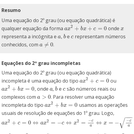
Resumo
Uma equação do 2º grau (ou equação quadrática) é
2
+
+
=
0
qualquer equação da forma
onde
a
x
2
+
b
x
+
c
=
0
x
a
x
b
x
c
x
representa a incógnita e
,
e
representam números
a
b
c
a
b
c
≠
0
conhecidos, com
.
a
≠
0
a
Equações do 2º grau incompletas
Uma equação do 2º grau (ou equação quadrática)
2
+
=
0
incompleta é uma equação do tipo
ou
a
x
2
+
c
=
0
a
x
c
2
+
=
0
, onde
,
e
são números reais ou
a
x
2
+
b
x
=
0
a
b
c
a
x
b
x
a
b
c
>
0
complexos com
. Para resolver uma equação
a
>
0
a
2
+
=
0
incompleta do tipo
usamos as operações
a
x
2
+
b
x
=
0
a
x
b
x
usuais de resolução de equações do 1º grau. Logo,
−
−
−
√
−
−
2
2
2
c
c
+
=
0
⇔
=
−
⇔
=
⇔
=
−
a
x
2
+
c
=
0
⇔
a
x
2
=
−
c
⇔
x
2
=
−
c
a
⇔
x
=
−
−
c
a
∨
x
=
−
c
a
a
x
c
a
x
c
x
x
a
a