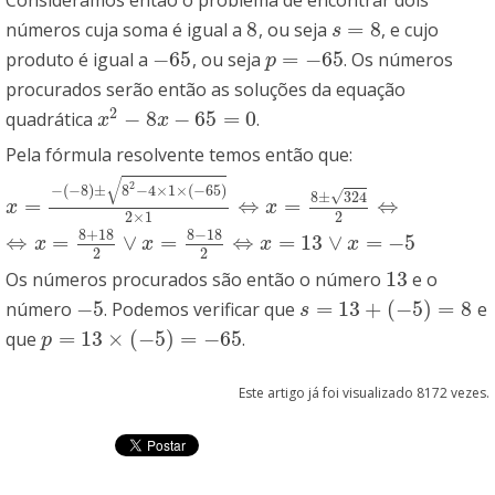
8
=
8
números cuja soma é igual a
, ou seja
, e cujo
8
s
=
8
s
−
65
=
−
65
produto é igual a
, ou seja
. Os números
−
65
p
=
−
65
p
procurados serão então as soluções da equação
2
−
8
−
65
=
0
quadrática
.
x
2
−
8
x
−
65
=
0
x
x
Pela fórmula resolvente temos então que:
√
2
−
(
−
8
)
±
8
−
4
×
1
×
(
−
65
)
√
8
±
324
=
⇔
=
⇔
x
=
−
(
−
8
)
±
8
2
−
4
×
1
×
(
−
65
)
2
×
1
⇔
x
=
8
±
324
2
⇔
x
x
2
×
1
2
8
+
18
8
−
18
⇔
=
∨
=
⇔
=
13
∨
=
−
5
⇔
x
=
8
+
18
2
∨
x
=
8
−
18
2
⇔
x
=
13
∨
x
=
−
5
x
x
x
x
2
2
13
Os números procurados são então o número
e o
13
−
5
=
13
+
(
−
5
)
=
8
número
. Podemos verificar que
e
−
5
s
=
13
+
(
−
5
)
=
8
s
=
13
×
(
−
5
)
=
−
65
que
.
p
=
13
×
(
−
5
)
=
−
65
p
Este artigo já foi visualizado 8172 vezes.