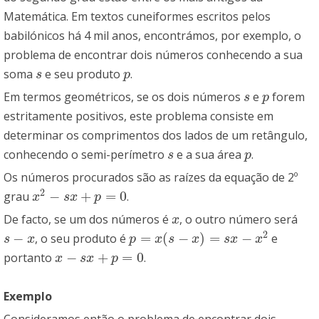
Matemática. Em textos cuneiformes escritos pelos
babilónicos há 4 mil anos, encontrámos, por exemplo, o
problema de encontrar dois números conhecendo a sua
soma
e seu produto
.
s
p
s
p
Em termos geométricos, se os dois números
e
forem
s
p
s
p
estritamente positivos, este problema consiste em
determinar os comprimentos dos lados de um retângulo,
conhecendo o semi-perímetro
e a sua área
.
s
p
s
p
Os números procurados são as raízes da equação de 2º
2
−
+
=
0
grau
.
x
2
−
s
x
+
p
=
0
x
s
x
p
De facto, se um dos números é
, o outro número será
x
x
2
−
=
(
−
)
=
−
, o seu produto é
e
s
−
x
p
=
x
(
s
−
x
)
=
s
x
−
x
2
s
x
p
x
s
x
s
x
x
−
+
=
0
portanto
.
x
−
s
x
+
p
=
0
x
s
x
p
Exemplo
Consideramos então o problema de encontrar dois