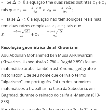
Δ
>
0
Se
a equação tme duas raízes distintas
e
Δ
>
0
x
1
x
2
x
x
1
2
√
√
−
+
Δ
−
−
Δ
b
b
=
=
tais que
e
;
x
1
=
−
b
+
Δ
2
a
x
2
=
−
b
−
Δ
2
a
x
x
1
2
2
2
a
a
Δ
<
0
Já se
a equação não tem soluções reais mas
Δ
<
0
tem duas raízes complexas
e
tais que
x
1
x
2
x
x
1
2
−
+
|
Δ
|
−
−
|
Δ
|
√
√
b
i
b
i
=
=
e
x
1
=
−
b
+
i
|
Δ
|
2
a
x
2
=
−
b
−
i
|
Δ
|
2
a
x
x
1
2
2
2
a
a
Resolução geométrica de al-Khwarizmi
Abu Abdullah Mohammed ben Musa Al-Khwarizmi
(Khwarizm, Uzbequistão ? 780 – Bagdá ? 850) foi um
matemático árabe, também astrónomo, geógrafo e
historiador. É de seu nome que deriva o termo
“algarismo”, em português. Foi um dos primeiros
matemáticos a trabalhar na Casa da Sabedoria, em
Baghdad, durante o reinado do califa al-Mamum (813-
833).
Para ilustrar a resolução de uma equação de 2º grau