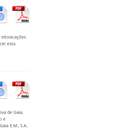
 intoxicações
cer esta
ova de Gaia,
o e
aia E.M., S.A..