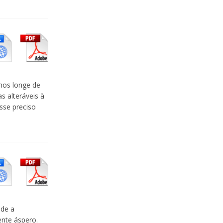
mos longe de
s alteráveis à
sse preciso
nde a
nte áspero.