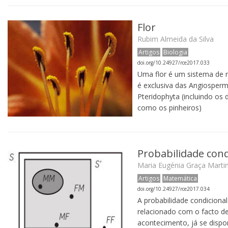
Flor
Rubim Almeida da Silva
Artigos
Biologia
doi.org/10.24927/rce2017.033
Uma flor é um sistema de r
é exclusiva das Angiosper
Pteridophyta (incluindo os
como os pinheiros)
Probabilidade cond
Maria Eugénia Graça Marti
Artigos
Matemática
doi.org/10.24927/rce2017.034
A probabilidade condiciona
relacionado com o facto de
acontecimento, já se dispo