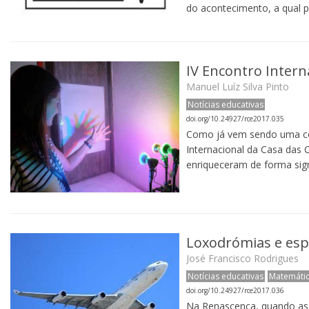
do acontecimento, a qual pe
IV Encontro Intern
Manuel Luíz Silva Pinto
Notícias educativas
doi.org/10.24927/rce2017.035
Como já vem sendo uma con
Internacional da Casa das 
enriqueceram de forma signi
Loxodrómias e espir
José Francisco Rodrigues
Notícias educativas
Matemáti
doi.org/10.24927/rce2017.036
Na Renascença, quando as