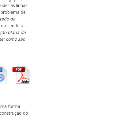
der as linhas
 problema de
tado da
omo sendo a
ção plana da
me; como são
 uma forma
 construção do