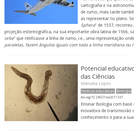
cartografia e na astronom
de rumo, mais tarde tamb
as representar no plano. Se
Sphera
” de 1537, recorre
projeção estereográfica, na sua importante obra latina de 1566, sal
orbe
” que retificasse a linha de rumo, i.e., uma representação onde
paralelas, fazem ângulos iguais com toda a linha meridiana ou 
Potencial educati
das Ciências
Manuela Lopes
Notícias educativas
Biologia
doi.org/10.24927/rce2017.037
Ensinar Biologia com base
inovadora de transmissão 
conhecimento e para a sua