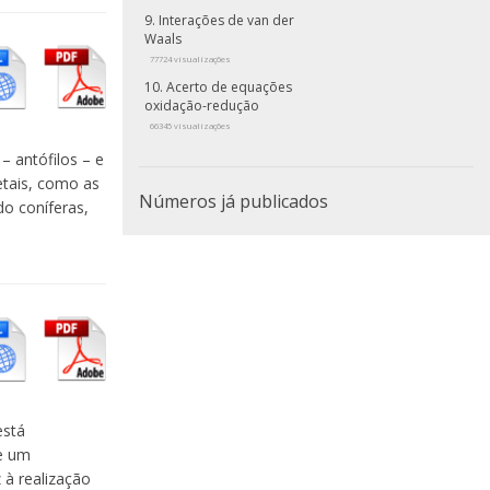
Interações de van der
Waals
77724 visualizações
Acerto de equações
oxidação-redução
66345 visualizações
– antófilos – e
etais, como as
Números já publicados
o coníferas,
está
de um
 à realização