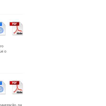
tro
que o
navegação, na