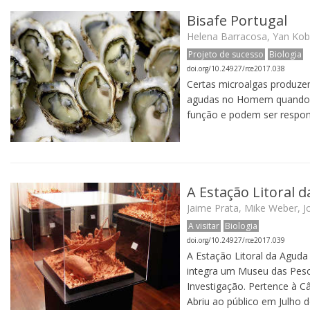
Bisafe Portugal
Helena Barracosa, Yan Koboz
Projeto de sucesso
Biologia
doi.org/10.24927/rce2017.038
Certas microalgas produzem
agudas no Homem quando co
função e podem ser respon
A Estação Litoral 
Jaime Prata, Mike Weber, J
A visitar
Biologia
doi.org/10.24927/rce2017.039
A Estação Litoral da Aguda 
integra um Museu das Pesc
Investigação. Pertence à Câ
Abriu ao público em Julho d