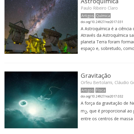
Astroquímica
Paulo Ribeiro Claro
Artigos
Química
doi.org/10.24927/rce2017.031
A Astroquímica é a ciência
Através da Astroquímica s
planeta Terra foram forma
espaço e, sobretudo, como
Gravitação
Orfeu Bertolami, Cláudio 
Artigos
Física
doi.org/10.24927/rce2017.032
A força da gravitação de N
m
, que é proporcional ao
2
entre os centros de massa 