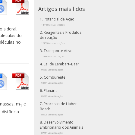
Artigos mais lidos
Potencial de Ação
147458 visualizações
 sideral.
Reagentes e Produtos
oléculas do
de reação
léculas no
121060 visualizações
Transporte Ativo
118384 visualizações
Lei de Lambert–Beer
96869 visualizações
Comburente
93571 visualizações
Planária
89319 visualizações
 massas, m
e
Processo de Haber-
1
Bosch
 distância
88908 visualizações
Desenvolvimento
Embrionário dos Animais
87711 visualizações