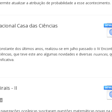
rmite atualizar a atribuição de probabilidade a esse acontecimento.
acional Casa das Ciências
stante dos últimos anos, realizou-se em julho passado o IV Encon
Ciências, que teve este ano algumas novidades e diversas
nuances
, 
ficativa.
ais - II
ca
 navegações oceânicas suscitaram questões matemáticas novas na 