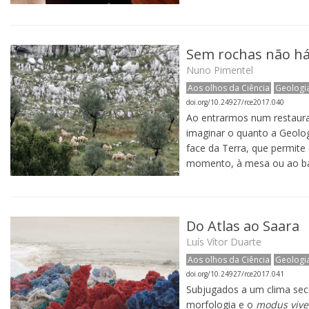
Sem rochas não há
Nuno Pimentel
Aos olhos da Ciência
Geologi
doi.org/10.24927/rce2017.040
Ao entrarmos num restaura
imaginar o quanto a Geologi
face da Terra, que permite
momento, à mesa ou ao ba
Do Atlas ao Saara
Luís Vítor Duarte
Aos olhos da Ciência
Geologi
doi.org/10.24927/rce2017.041
Subjugados a um clima sec
morfologia e o
modus vive