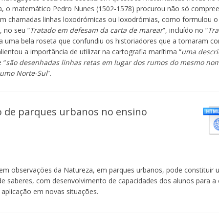
ia, o matemático Pedro Nunes (1502-1578) procurou não só compreen
ém chamadas linhas loxodrómicas ou loxodrómias, como formulou o
, no seu “
Tratado em defesam da carta de marear
”, incluído no “
Tra
u a uma bela roseta que confundiu os historiadores que a tomaram c
ientou a importância de utilizar na cartografia marítima “
uma descri
 “
são desenhadas linhas retas em lugar dos rumos do mesmo no
rumo Norte-Sul
”.
vo de parques urbanos no ensino
 em observações da Natureza, em parques urbanos, pode constituir
de saberes, com desenvolvimento de capacidades dos alunos para a
 aplicação em novas situações.