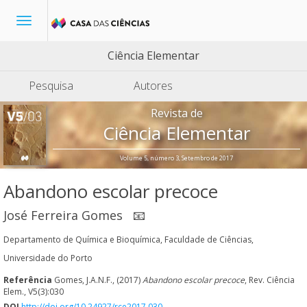
Toggle
navigation
Ciência Elementar
Pesquisa
Autores
Revista de
Ciência Elementar
Volume 5, número 3, Setembro de 2017
Abandono escolar precoce
José Ferreira Gomes
📧
Departamento de Química e Bioquímica, Faculdade de Ciências,
Universidade do Porto
Referência
Gomes, J.A.N.F., (2017)
Abandono escolar precoce
, Rev. Ciência
Elem., V5(3):030
DOI
http://doi.org/10.24927/rce2017.030