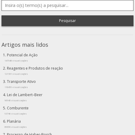
Pesquisar
Artigos mais lidos
Potencial de Ação
147548 visualizações
Reagentes e Produtos de reação
121181 visualizações
Transporte Ativo
118459 visualizações
Lei de Lambert–Beer
96940 visualizações
Comburente
93746 visualizações
Planária
89696 visualizações
Processo de Haber-Bosch