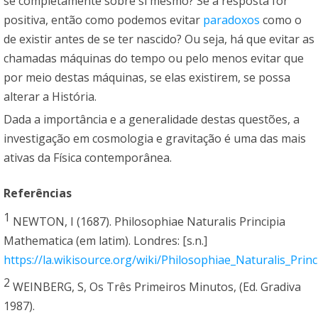
se completamente sobre si mesmo? Se a resposta for
positiva, então como podemos evitar
paradoxos
como o
de existir antes de se ter nascido? Ou seja, há que evitar as
chamadas máquinas do tempo ou pelo menos evitar que
por meio destas máquinas, se elas existirem, se possa
alterar a História.
Dada a importância e a generalidade destas questões, a
investigação em cosmologia e gravitação é uma das mais
ativas da Física contemporânea.
Referências
1
NEWTON, I (1687). Philosophiae Naturalis Principia
Mathematica (em latim). Londres: [s.n.]
https://la.wikisource.org/wiki/Philosophiae_Naturalis_Pri
2
WEINBERG, S, Os Três Primeiros Minutos, (Ed. Gradiva
1987).