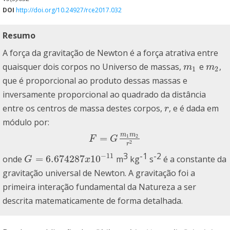
DOI
http://doi.org/10.24927/rce2017.032
Resumo
A força da gravitação de Newton é a força atrativa entre
quaisquer dois corpos no Universo de massas,
e
,
m
1
m
2
m
m
1
2
que é proporcional ao produto dessas massas e
inversamente proporcional ao quadrado da distância
entre os centros de massa destes corpos,
, e é dada em
r
r
módulo por:
m
m
=
1
2
F
=
G
m
1
m
2
r
2
F
G
2
r
3
-1
-2
−
11
=
6.674287
10
onde
m
kg
s
é a constante da
G
=
6.674287
x
10
−
11
G
x
gravitação universal de Newton. A gravitação foi a
primeira interação fundamental da Natureza a ser
descrita matematicamente de forma detalhada.