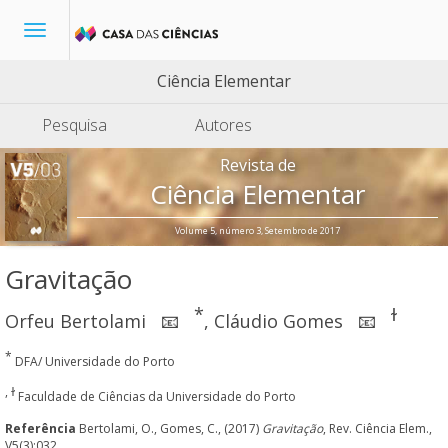
Toggle
navigation
Ciência Elementar
Pesquisa
Autores
Revista de
Ciência Elementar
Volume 5, número 3, Setembro de 2017
Gravitação
*
ɫ
Orfeu Bertolami
,
Cláudio Gomes
📧
📧
*
DFA/ Universidade do Porto
, ɫ
Faculdade de Ciências da Universidade do Porto
Referência
Bertolami, O., Gomes, C., (2017)
Gravitação
, Rev. Ciência Elem.,
V5(3):032