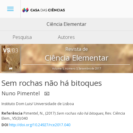
Toggle
navigation
Ciência Elementar
Pesquisa
Autores
Revista de
Ciência Elementar
Volume 5, número 3, Setembro de 2017
Sem rochas não há bitoques
Nuno Pimentel
📧
Instituto Dom Luis/ Universidade de Lisboa
Referência
Pimentel, N., (2017)
Sem rochas não há bitoques
, Rev. Ciência
Elem., V5(3):040
DOI
http://doi.org/10.24927/rce2017.040