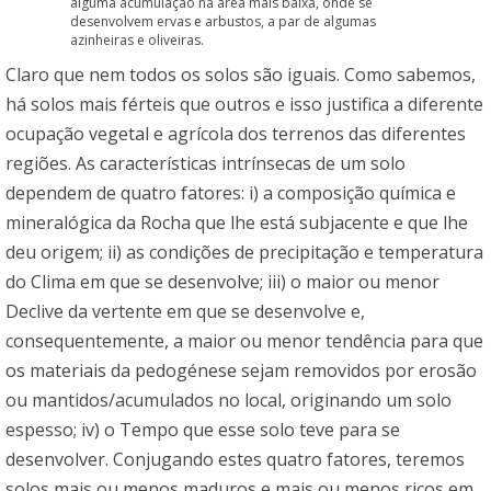
alguma acumulação na área mais baixa, onde se
desenvolvem ervas e arbustos, a par de algumas
azinheiras e oliveiras.
Claro que nem todos os solos são iguais. Como sabemos,
há solos mais férteis que outros e isso justifica a diferente
ocupação vegetal e agrícola dos terrenos das diferentes
regiões. As características intrínsecas de um solo
dependem de quatro fatores: i) a composição química e
mineralógica da Rocha que lhe está subjacente e que lhe
deu origem; ii) as condições de precipitação e temperatura
do Clima em que se desenvolve; iii) o maior ou menor
Declive da vertente em que se desenvolve e,
consequentemente, a maior ou menor tendência para que
os materiais da pedogénese sejam removidos por erosão
ou mantidos/acumulados no local, originando um solo
espesso; iv) o Tempo que esse solo teve para se
desenvolver. Conjugando estes quatro fatores, teremos
solos mais ou menos maduros e mais ou menos ricos em