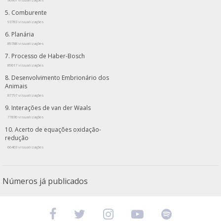
Comburente
93783 visualizações
Planária
89788 visualizações
Processo de Haber-Bosch
89017 visualizações
Desenvolvimento Embrionário dos
Animais
87797 visualizações
Interações de van der Waals
77830 visualizações
Acerto de equações oxidação-
redução
66403 visualizações
Números já publicados