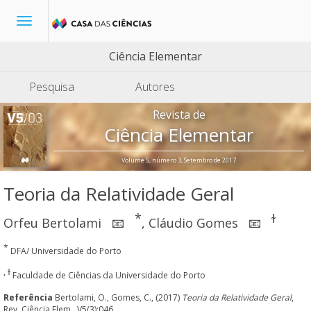
Toggle
navigation
Ciência Elementar
Pesquisa
Autores
Revista de
Ciência Elementar
Volume 5, número 3, Setembro de 2017
Teoria da Relatividade Geral
*
ɫ
Orfeu Bertolami
,
Cláudio Gomes
📧
📧
*
DFA/ Universidade do Porto
, ɫ
Faculdade de Ciências da Universidade do Porto
Referência
Bertolami, O., Gomes, C., (2017)
Teoria da Relatividade Geral
,
Rev. Ciência Elem., V5(3):046