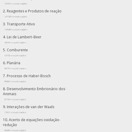
147551 visualizações
Reagentes e Produtos de reação
121189 visualizações
Transporte Ativo
118469 visualizações
Lei de Lambert–Beer
96945 visualizações
Comburente
93755 visualizações
Planária
89719 visualizações
Processo de Haber-Bosch
89003 visualizações
Desenvolvimento Embrionário dos
Animais
87783 visualizações
Interações de van der Waals
77811 visualizações
Acerto de equações oxidação-
redução
66389 visualizações