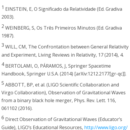
1
EINSTEIN, E, O Significado da Relatividade (Ed. Gradiva
2003).
2
WEINBERG, S, Os Três Primeiros Minutos (Ed. Gradiva
1987).
3
WILL, CM, The Confrontation between General Relativity
and Experiment, Living Reviews in Relativity, 17 (2014), 4.
4
BERTOLAMI, O, PÁRAMOS, J, Springer Spacetime
Handbook, Springer U.S.A. (2014) [arXiv:1212.2177[gr-qc]].
5
ABBOTT, BP, et al. (LIGO Scientific Collaboration and
Virgo Collaboration), Observation of Gravitational Waves
from a binary black hole merger, Phys. Rev. Lett. 116,
061102 (2016).
6
Direct Observation of Gravitational Waves (Educator’s
Guide), LIGO’s Educational Resources,
http://www.ligo.org/