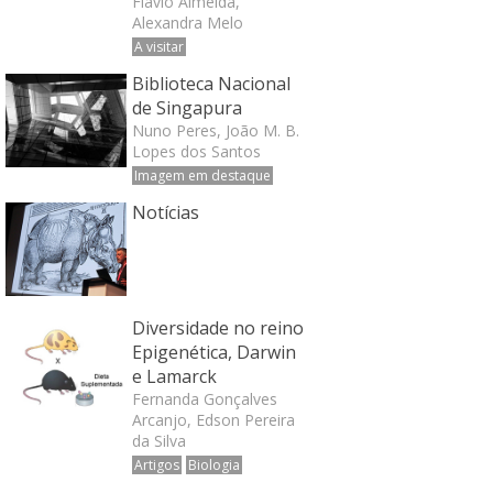
Flávio Almeida,
Alexandra Melo
A visitar
Biblioteca Nacional
de Singapura
Nuno Peres, João M. B.
Lopes dos Santos
Imagem em destaque
Notícias
Diversidade no reino
Epigenética, Darwin
e Lamarck
Fernanda Gonçalves
Arcanjo, Edson Pereira
da Silva
Artigos
Biologia