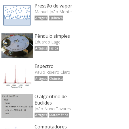
Pressão de vapor
Manuel João Monte
Artigos
Química
Pêndulo simples
Eduardo Lage
Artigos
Física
Espectro
Paulo Ribeiro Claro
Artigos
Química
O algoritmo de
Euclides
João Nuno Tavares
Artigos
Matemática
Computadores