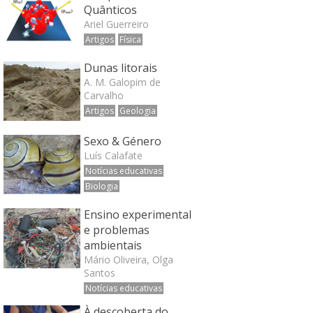
Quânticos
Ariel Guerreiro
Artigos
Física
Dunas litorais
A. M. Galopim de
Carvalho
Artigos
Geologia
Sexo & Género
Luís Calafate
Notícias educativas
Biologia
Ensino experimental
e problemas
ambientais
Mário Oliveira, Olga
Santos
Notícias educativas
À descoberta do