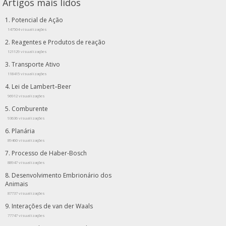
Artigos mais lidos
Potencial de Ação
147504 visualizações
Reagentes e Produtos de reação
121129 visualizações
Transporte Ativo
118415 visualizações
Lei de Lambert–Beer
96912 visualizações
Comburente
93636 visualizações
Planária
89460 visualizações
Processo de Haber-Bosch
88947 visualizações
Desenvolvimento Embrionário dos
Animais
87737 visualizações
Interações de van der Waals
77747 visualizações