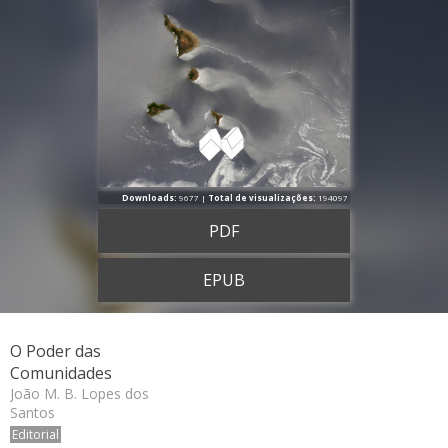
Downloads:
9677 |
Total de visualizações:
194097
PDF
EPUB
O Poder das
Comunidades
João M. B. Lopes dos
Santos
Editorial