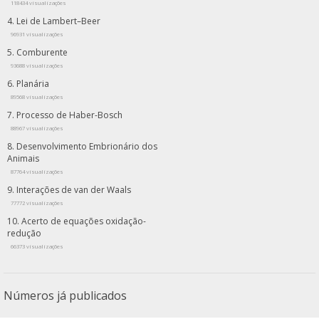
118434 visualizações
Lei de Lambert–Beer
96931 visualizações
Comburente
93688 visualizações
Planária
89568 visualizações
Processo de Haber-Bosch
88967 visualizações
Desenvolvimento Embrionário dos
Animais
87764 visualizações
Interações de van der Waals
77772 visualizações
Acerto de equações oxidação-
redução
66373 visualizações
Números já publicados