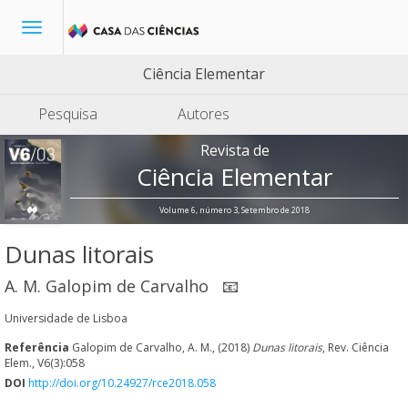
Toggle
navigation
Ciência Elementar
Pesquisa
Autores
Revista de
Ciência Elementar
Volume 6, número 3, Setembro de 2018
Dunas litorais
A. M. Galopim de Carvalho
📧
Universidade de Lisboa
Referência
Galopim de Carvalho, A. M., (2018)
Dunas litorais
, Rev. Ciência
Elem., V6(3):058
DOI
http://doi.org/10.24927/rce2018.058