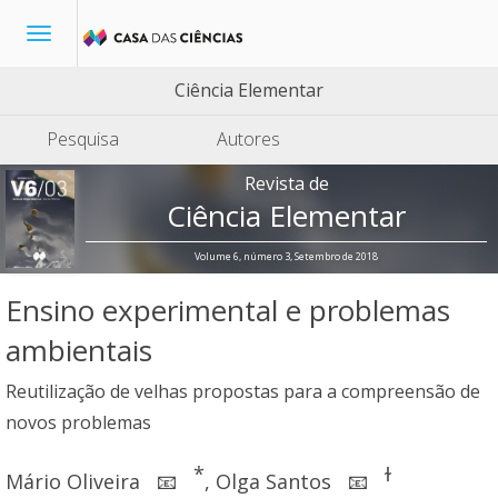
Toggle
navigation
Ciência Elementar
Pesquisa
Autores
Revista de
Ciência Elementar
Volume 6, número 3, Setembro de 2018
Ensino experimental e problemas
ambientais
Reutilização de velhas propostas para a compreensão de
novos problemas
*
ɫ
Mário Oliveira
,
Olga Santos
📧
📧