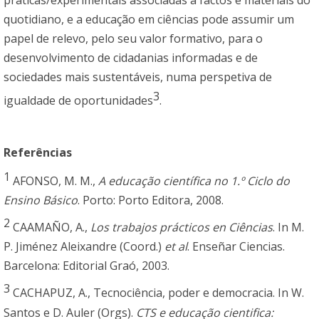
práticas/experimentais associadas a factos e materiais do
quotidiano, e a educação em ciências pode assumir um
papel de relevo, pelo seu valor formativo, para o
desenvolvimento de cidadanias informadas e de
sociedades mais sustentáveis, numa perspetiva de
3
igualdade de oportunidades
.
Referências
1
AFONSO, M. M.,
A educação científica no 1.º Ciclo do
Ensino Básico
. Porto: Porto Editora, 2008.
2
CAAMAÑO, A.,
Los trabajos prácticos en Ciências
. In M.
P. Jiménez Aleixandre (Coord.)
et al
. Enseñar Ciencias.
Barcelona: Editorial Graó, 2003.
3
CACHAPUZ, A., Tecnociência, poder e democracia. In W.
Santos e D. Auler (Orgs).
CTS e educação cientifica: