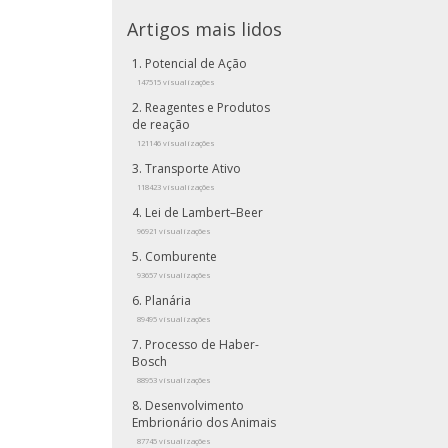
Artigos mais lidos
Potencial de Ação
147515 visualizações
Reagentes e Produtos
de reação
121146 visualizações
Transporte Ativo
118423 visualizações
Lei de Lambert–Beer
96921 visualizações
Comburente
93657 visualizações
Planária
89495 visualizações
Processo de Haber-
Bosch
88953 visualizações
Desenvolvimento
Embrionário dos Animais
87745 visualizações