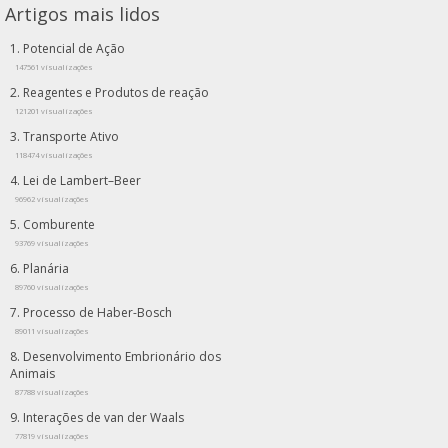
Artigos mais lidos
Potencial de Ação
147561 visualizações
Reagentes e Produtos de reação
121201 visualizações
Transporte Ativo
118474 visualizações
Lei de Lambert–Beer
96962 visualizações
Comburente
93769 visualizações
Planária
89760 visualizações
Processo de Haber-Bosch
89011 visualizações
Desenvolvimento Embrionário dos
Animais
87788 visualizações
Interações de van der Waals
77819 visualizações