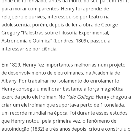
onde ele foi enviado, antes da morte do seu pai, em 1811,
para morar com parentes. Henry foi aprendiz de
relojoeiro e ourives, interessou-se por teatro na
adolescência, porém, depois de ler a obra de George
Gregory “Palestras sobre Filosofia Experimental,
Astronomia e Química” (Londres, 1809), passou a
interessar-se por ciência.
Em 1829, Henry fez importantes melhorias num projeto
de desenvolvimento de eletroímanes, na Academia de
Albany. Por trabalhar no isolamento do enrolamento,
Henry conseguiu melhorar bastante a força magnética
exercida pelo eletroíman. No
Yale College
, Henry chegou a
criar um eletroíman que suportava perto de 1 tonelada,
um recorde mundial na época. Foi durante esses estudos
que Henry notou, pela primeira vez, o fenómeno de
autoindução (1832) e três anos depois, criou e construiu o