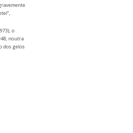
 gravemente
tei”,
973), o
948, noutra
o dos gelos