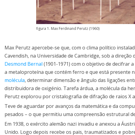
figura 1. Max Ferdinand Perutz (1960)
Max Perutz apercebe-se que, com o clima político instala
Cavendish, na Universidade de Cambridge, sob a direção d
Desmond Bernal
(1901-1971) com o objetivo de decifrar a
a metaloproteína que contém ferro e que está presente na
molécula
, determinar dimensão e ângulo das ligações entr
distribuidora de oxigénio. Tarefa árdua, a molécula da 
Perutz explorou por cristalografia de difração de raios X 
Teve de aguardar por avanços da matemática e da computa
pesados – o que permitiu uma compreensão estrutural deta
Em 1938, o exército alemão nazi invadiu e anexou a Áust
Unido. Logo depois recebe os pais, traumatizados e pobr