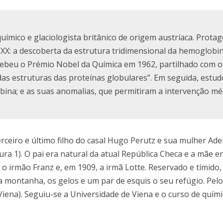
uímico e glaciologista britânico de origem austríaca. Prota
 XX: a descoberta da estrutura tridimensional da hemoglobin
cebeu o Prémio Nobel da Química em 1962, partilhado com o
as estruturas das proteínas globulares”. Em seguida, estud
bina; e as suas anomalias, que permitiram a intervenção mé
rceiro e último filho do casal Hugo Perutz e sua mulher Ade
a 1). O pai era natural da atual República Checa e a mãe er
o irmão Franz e, em 1909, a irmã Lotte. Reservado e tímido, 
 a montanha, os gelos e um par de esquis o seu refúgio. Pel
Viena). Seguiu-se a Universidade de Viena e o curso de quími