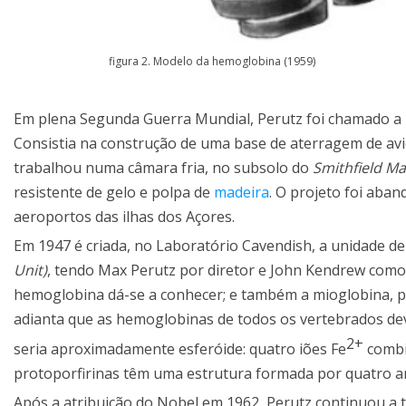
figura 2. Modelo da hemoglobina (1959)
Em plena Segunda Guerra Mundial, Perutz foi chamado a p
Consistia na construção de uma base de aterragem de aviõ
trabalhou numa câmara fria, no subsolo do
Smithfield Ma
resistente de gelo e polpa de
madeira
. O projeto foi aba
aeroportos das ilhas dos Açores.
Em 1947 é criada, no Laboratório Cavendish, a unidade d
Unit)
, tendo Max Perutz por diretor e John Kendrew como
hemoglobina dá-se a conhecer; e também a mioglobina, p
adianta que as hemoglobinas de todos os vertebrados dev
2+
seria aproximadamente esferóide: quatro iões Fe
combi
protoporfirinas têm uma estrutura formada por quatro a
Após a atribuição do Nobel em 1962, Perutz continuou a