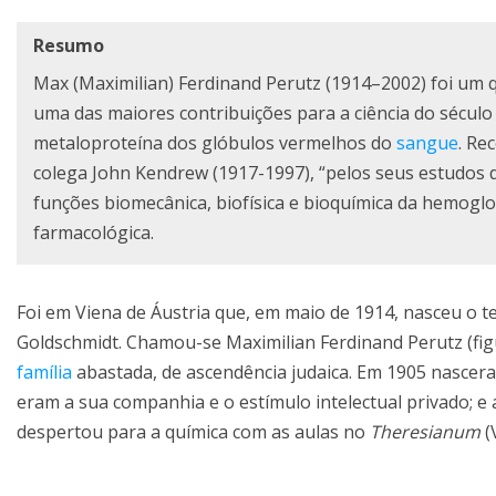
Resumo
Max (Maximilian) Ferdinand Perutz (1914–2002) foi um q
uma das maiores contribuições para a ciência do século
metaloproteína dos glóbulos vermelhos do
sangue
. Re
colega John Kendrew (1917-1997), “pelos seus estudos d
funções biomecânica, biofísica e bioquímica da hemoglo
farmacológica.
Foi em Viena de Áustria que, em maio de 1914, nasceu o te
Goldschmidt. Chamou-se Maximilian Ferdinand Perutz (figur
família
abastada, de ascendência judaica. Em 1905 nascera 
eram a sua companhia e o estímulo intelectual privado; e
despertou para a química com as aulas no
Theresianum
(