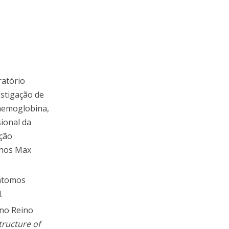
ratório
estigação de
 hemoglobina,
sional da
nção
anos Max
 átomos
.
 no Reino
tructure of