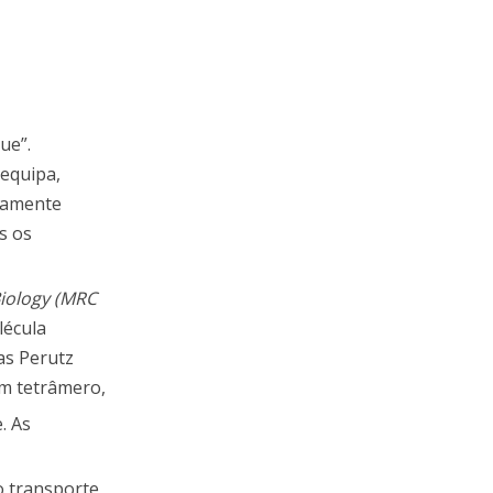
ue”.
 equipa,
tamente
s os
Biology (MRC
lécula
as Perutz
um tetrâmero,
. As
o transporte