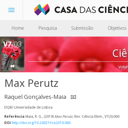
Toggle
navigation
Home
Pesquisa
Submissão
Objetivos
Ciê
Volu
Max Perutz
Raquel Gonçalves-Maia
📧
DQB/ Universidade de Lisboa
Referência
Maia, R. G., (2019)
Max Perutz
, Rev. Ciência Elem., V7(3):060
DOI
http://doi.org/10.24927/rce2019.060