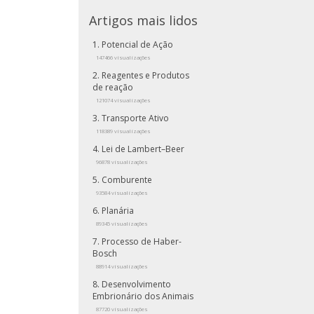
Artigos mais lidos
Potencial de Ação
147466 visualizações
Reagentes e Produtos
de reação
121074 visualizações
Transporte Ativo
118389 visualizações
Lei de Lambert–Beer
96878 visualizações
Comburente
93584 visualizações
Planária
89345 visualizações
Processo de Haber-
Bosch
88914 visualizações
Desenvolvimento
Embrionário dos Animais
87720 visualizações