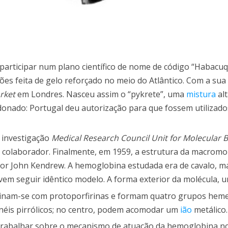
articipar num plano científico de nome de código “Habacuq
es feita de gelo reforçado no meio do Atlântico. Com a sua
rket
em Londres. Nasceu assim o “pykrete”, uma
mistura
al
ndonado: Portugal deu autorização para que fossem utilizado
e investigação
Medical Research Council Unit for Molecular 
 colaborador. Finalmente, em 1959, a estrutura da macromo
or John Kendrew. A hemoglobina estudada era de cavalo, m
em seguir idêntico modelo. A forma exterior da molécula, 
nam-se com protoporfirinas e formam quatro grupos heme
néis pirrólicos; no centro, podem acomodar um
ião
metálico.
 trabalhar sobre o mecanismo de atuação da hemoglobina n