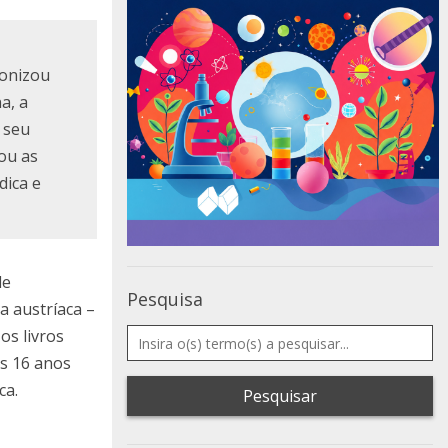
gonizou
a, a
 seu
ou as
dica e
le
Pesquisa
a austríaca –
os livros
os 16 anos
ca.
Pesquisar