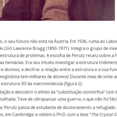
do, o seu futuro não está na Áustria. Em 1936, ruma ao Labo
e (
Sir
) Lawrence Bragg (1890-1971). Integra o grupo de inv
 estrutura de proteínas. A escolha de Perutz recaiu sobre a
s hemácias. Era seu intuito investigar a estrutura tridimen
e átomos, e decifrar a relação entre a estrutura e a sua fu
hemoglobina tem milhares de átomos! Durante mais de vinte 
a estrutura 3D da macromolécula (figura 2).
ção e descobrir o efeito da “substituição isomórfica” com
lhada. Teve de ultrapassar uma guerra, o que não foi fácil
ria. Perutz passa de estudante de doutoramento a refugiado
es, em Cambridge; e obtém o Ph.D. com a tese “
The Crystal S