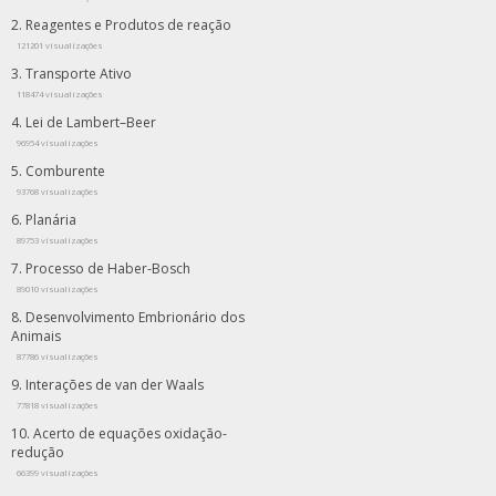
Reagentes e Produtos de reação
121201 visualizações
Transporte Ativo
118474 visualizações
Lei de Lambert–Beer
96954 visualizações
Comburente
93768 visualizações
Planária
89753 visualizações
Processo de Haber-Bosch
89010 visualizações
Desenvolvimento Embrionário dos
Animais
87786 visualizações
Interações de van der Waals
77818 visualizações
Acerto de equações oxidação-
redução
66399 visualizações