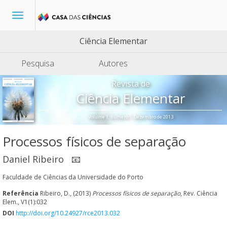
Toggle
navigation
Ciência Elementar
Pesquisa
Autores
Revista de
Ciência Elementar
Volume 1, número 1, Dezembro de 2013
Processos físicos de separação
Daniel Ribeiro
📧
Faculdade de Ciências da Universidade do Porto
Referência
Ribeiro, D., (2013)
Processos físicos de separação
, Rev. Ciência
Elem., V1(1):032
DOI
http://doi.org/10.24927/rce2013.032