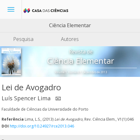
Toggle
navigation
Ciência Elementar
Pesquisa
Autores
Revista de
Ciência Elementar
Volume 1, número 1, Dezembro de 2013
Lei de Avogadro
Luís Spencer Lima
📧
Faculdade de Ciências da Universidade do Porto
Referência
Lima, L.S., (2013)
Lei de Avogadro
, Rev. Ciência Elem., V1(1):046
DOI
http://doi.org/10.24927/rce2013.046