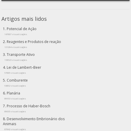
Artigos mais lidos
Potencial de Ação
147607 visualizações
Reagentes e Produtos de reação
121264 visualizações
Transporte Ativo
118523 visualizações
Lei de Lambert–Beer
97005 visualizações
Comburente
93852 visualizações
Planária
89953 visualizações
Processo de Haber-Bosch
89035 visualizações
Desenvolvimento Embrionário dos
Animais
87842 visualizações