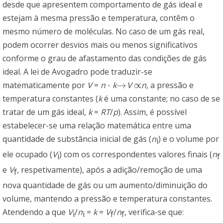
desde que apresentem comportamento de gás ideal e
estejam à mesma pressão e temperatura, contêm o
mesmo número de moléculas. No caso de um gás real,
podem ocorrer desvios mais ou menos significativos
conforme o grau de afastamento das condições de gás
ideal. A lei de Avogadro pode traduzir-se
⋅
→
∝
matematicamente por
V
=
n
k
V
n
, a pressão e
⋅
→
∝
temperatura constantes (
k
é uma constante; no caso de se
tratar de um gás ideal,
k
=
RT
/
p
). Assim, é possível
estabelecer-se uma relação matemática entre uma
quantidade de substância inicial de gás (
n
) e o volume por
i
ele ocupado (
V
) com os correspondentes valores finais (
n
i
f
e
V
, respetivamente), após a adição/remoção de uma
f
nova quantidade de gás ou um aumento/diminuição do
volume, mantendo a pressão e temperatura constantes.
Atendendo a que
V
/
n
=
k
=
V
/
n
, verifica-se que:
i
i
f
f