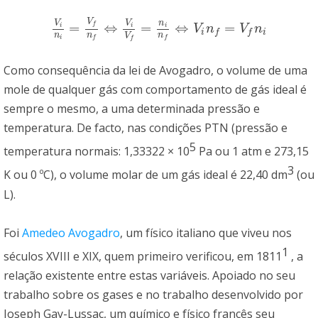
V
V
V
n
=
⇔
=
⇔
=
f
V
i
n
i
=
V
f
n
f
⇔
V
i
V
f
=
n
i
n
f
⇔
V
i
n
f
=
V
f
n
i
i
i
i
V
n
V
n
i
i
f
f
n
n
n
V
i
f
f
f
Como consequência da lei de Avogadro, o volume de uma
mole de qualquer gás com comportamento de gás ideal é
sempre o mesmo, a uma determinada pressão e
temperatura. De facto, nas condições PTN (pressão e
5
temperatura normais: 1,33322 × 10
Pa ou 1 atm e 273,15
3
K ou 0 ºC), o volume molar de um gás ideal é 22,40 dm
(ou
L).
Foi
Amedeo Avogadro
, um físico italiano que viveu nos
1
séculos XVIII e XIX, quem primeiro verificou, em 1811
, a
relação existente entre estas variáveis. Apoiado no seu
trabalho sobre os gases e no trabalho desenvolvido por
Joseph Gay-Lussac, um químico e físico francês seu