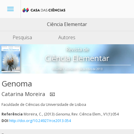
Toggle
navigation
Ciência Elementar
Pesquisa
Autores
Revista de
Ciência Elementar
Volume 1, número 1, Dezembro de 2013
Genoma
Catarina Moreira
📧
Faculdade de Ciências da Universidade de Lisboa
Referência
Moreira, C., (2013)
Genoma
, Rev. Ciência Elem., V1(1):054
DOI
http://doi.org/10.24927/rce2013.054