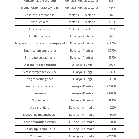
Nanoarchaeum equitans
Archaea - Archaebacteria
536
Methanosarcina acetovirans
Archaea - Archaebacteria
~4540
Candidatus carsonella
Bacteria - Eubacteria
182
Escherichia coli
Bacteria - Eubacteria
~4100
Rhodococcus josti
Bacteria - Eubacteria
~9200
Guillardia theta
Eukarya - Protista
464
Dictyostelium discoideum estirpe:AX4
Eukarya - Protista
~12500
Paramecium tetraurelia
Eukarya - Protista
~39700
Trichomonas vaginalis
Eukarya - Protista
~59700
Encephalitozoon cuniculi
Eukarya - Fungi
~2000
Saccharomyces cerevisiae
Eukarya - Fungi
~6300
Magnaporthe grisea
Eukarya - Fungi
~11100
Arabidopsis thaliana
Eukarya - Plantae
~28000
Zea mays
Eukarya - Plantae
~32000
Glycine max
Eukarya - Plantae
~46500
Apis mellifera
Eukarya - Animalia
~10200
Drosophila melanogaster
Eukarya - Animalia
~13600
Caenorhabditis elegans
Eukarya - Animalia
~19000
Canis lupus familiaris
Eukarya - Animalia
~19300
Mus musculus
Eukarya - Animalia
~24200