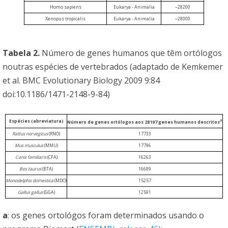
Homo sapiens
Eukarya - Animalia
~28200
Xenopus tropicalis
Eukarya - Animalia
~28000
Tabela 2.
Número de genes humanos que têm ortólogos
noutras espécies de vertebrados (adaptado de Kemkemer
et al. BMC Evolutionary Biology 2009 9:84
doi:10.1186/1471-2148-9-84)
a
Espécies (abreviatura)
Número de genes ortólogos aos 28197 genes humanos descritos
Rattus norvegicus
(RNO)
17733
Mus musculus
(MMU)
17796
Canis familiaris
(CFA)
16263
Bos taurus
(BTA)
16689
Monodelphis domestica
(MDO)
15257
Gallus gallus
(GGA)
12591
a
: os genes ortológos foram determinados usando o