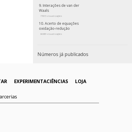
Interações de van der
Waals
77815 visualizações
Acerto de equações
oxidação-redução
66389 visualizações
Números já publicados
TAR
EXPERIMENTACIÊNCIAS
LOJA
arcerias