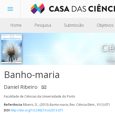
Toggle
navigation
Home
Pesquisa
Submissão
Objetivos
Ciê
Volu
Banho-maria
Daniel Ribeiro
📧
Faculdade de Ciências da Universidade do Porto
Referência
Ribeiro, D., (2013)
Banho-maria
, Rev. Ciência Elem., V1(1):071
DOI
http://doi.org/10.24927/rce2013.071