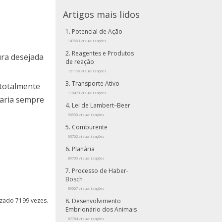
Artigos mais lidos
Potencial de Ação
147553 visualizações
Reagentes e Produtos
ura desejada
de reação
121195 visualizações
Transporte Ativo
 totalmente
118470 visualizações
maria sempre
Lei de Lambert–Beer
96950 visualizações
Comburente
93762 visualizações
Planária
89735 visualizações
Processo de Haber-
Bosch
89007 visualizações
lizado 7199 vezes.
Desenvolvimento
Embrionário dos Animais
87784 visualizações