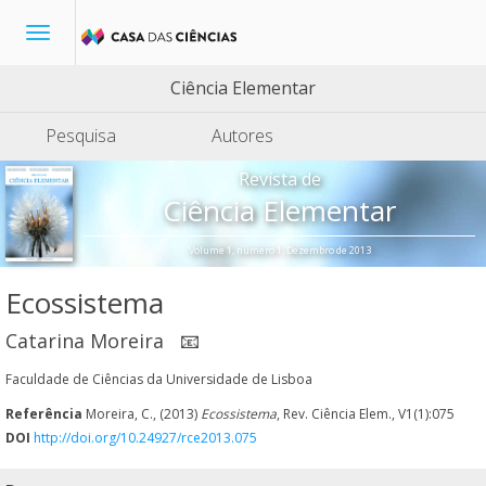
Toggle
navigation
Ciência Elementar
Pesquisa
Autores
Revista de
Ciência Elementar
Volume 1, número 1, Dezembro de 2013
Ecossistema
Catarina Moreira
📧
Faculdade de Ciências da Universidade de Lisboa
Referência
Moreira, C., (2013)
Ecossistema
, Rev. Ciência Elem., V1(1):075
DOI
http://doi.org/10.24927/rce2013.075