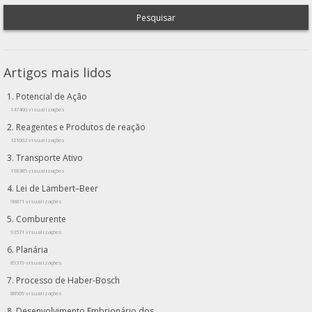
Pesquisar
Artigos mais lidos
Potencial de Ação
147460 visualizações
Reagentes e Produtos de reação
121062 visualizações
Transporte Ativo
118385 visualizações
Lei de Lambert–Beer
96871 visualizações
Comburente
93571 visualizações
Planária
89319 visualizações
Processo de Haber-Bosch
88909 visualizações
Desenvolvimento Embrionário dos