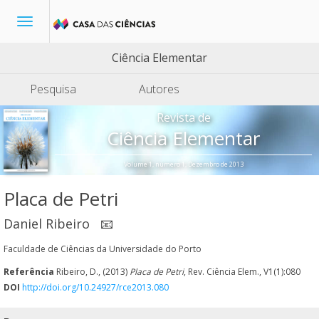
Toggle
navigation
Ciência Elementar
Pesquisa
Autores
Revista de
Ciência Elementar
Volume 1, número 1, Dezembro de 2013
Placa de Petri
Daniel Ribeiro
📧
Faculdade de Ciências da Universidade do Porto
Referência
Ribeiro, D., (2013)
Placa de Petri
, Rev. Ciência Elem., V1(1):080
DOI
http://doi.org/10.24927/rce2013.080