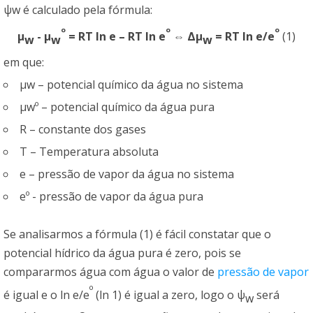
ψw é calculado pela fórmula:
º
º
º
µ
- µ
= RT ln e – RT ln e
⇔ Δµ
= RT ln e/e
(1)
w
w
w
em que:
µw – potencial químico da água no sistema
µwº – potencial químico da água pura
R – constante dos gases
T – Temperatura absoluta
e – pressão de vapor da água no sistema
eº - pressão de vapor da água pura
Se analisarmos a fórmula (1) é fácil constatar que o
potencial hídrico da água pura é zero, pois se
compararmos água com água o valor de
pressão de vapor
º
é igual e o ln e/e
(ln 1) é igual a zero, logo o ψ
será
w