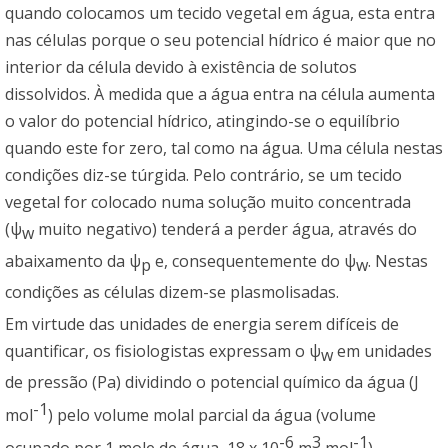
quando colocamos um tecido vegetal em água, esta entra
nas células porque o seu potencial hídrico é maior que no
interior da célula devido à existência de solutos
dissolvidos. À medida que a água entra na célula aumenta
o valor do potencial hídrico, atingindo-se o equilíbrio
quando este for zero, tal como na água. Uma célula nestas
condições diz-se túrgida. Pelo contrário, se um tecido
vegetal for colocado numa solução muito concentrada
(ψ
muito negativo) tenderá a perder água, através do
w
abaixamento da ψ
e, consequentemente do ψ
. Nestas
p
w
condições as células dizem-se plasmolisadas.
Em virtude das unidades de energia serem difíceis de
quantificar, os fisiologistas expressam o ψ
em unidades
w
de pressão (Pa) dividindo o potencial químico da água (J
-1
mol
) pelo volume molal parcial da água (volume
-6
3
-1