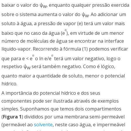
baixar o valor do ψ
, enquanto qualquer pressão exercida
w
sobre o sistema aumenta o valor do ψ
. Ao adicionar um
w
soluto à água, a pressão de vapor (e) terá um valor mais
º
baixo que no caso da água (e
), em virtude de um menor
número de moléculas de água se encontrar na interface
líquido-vapor. Recorrendo à fórmula (1) podemos verificar
º
º
que para e < e
o ln e/e
terá um valor negativo, logo o
respetivo ψ
será também negativo. Como é lógico,
w
quanto maior a quantidade de soluto, menor o potencial
hídrico.
A importância do potencial hídrico e dos seus
componentes pode ser ilustrada através de exemplos
simples. Suponhamos que temos dois compartimentos
(
Figura 1
) divididos por uma membrana semi-permeável
(permeável ao
solvente
, neste caso água, e impermeável