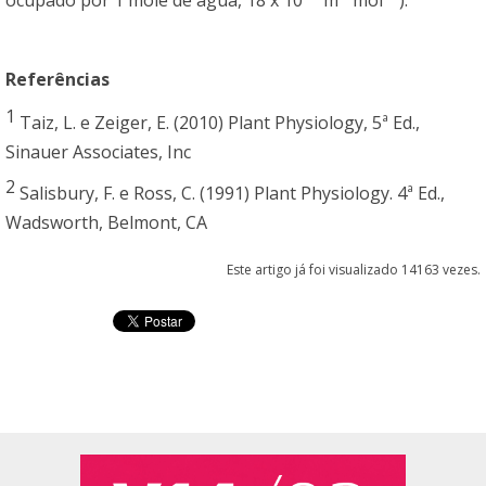
ocupado por 1 mole de água, 18 x 10
m
mol
).
Referências
1
Taiz, L. e Zeiger, E. (2010) Plant Physiology, 5ª Ed.,
Sinauer Associates, Inc
2
Salisbury, F. e Ross, C. (1991) Plant Physiology. 4ª Ed.,
Wadsworth, Belmont, CA
Este artigo já foi visualizado 14163 vezes.