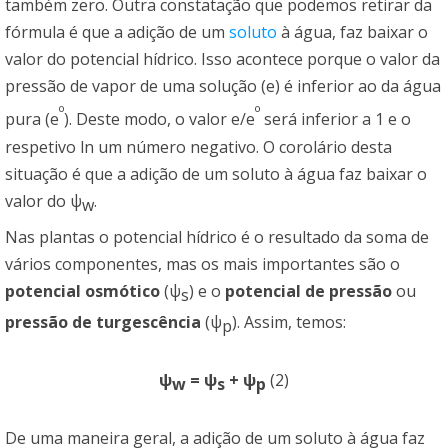
também zero. Outra constatação que podemos retirar da
fórmula é que a adição de um
soluto
à água, faz baixar o
valor do potencial hídrico. Isso acontece porque o valor da
pressão de vapor de uma solução (e) é inferior ao da água
º
º
pura (e
). Deste modo, o valor e/e
será inferior a 1 e o
respetivo ln um número negativo. O corolário desta
situação é que a adição de um soluto à água faz baixar o
valor do ψ
.
w
Nas plantas o potencial hídrico é o resultado da soma de
vários componentes, mas os mais importantes são o
potencial osmótico
(ψ
) e o
potencial de pressão
ou
s
pressão de turgescência
(ψ
). Assim, temos:
p
ψ
= ψ
+ ψ
(2)
w
s
p
De uma maneira geral, a adição de um soluto à água faz