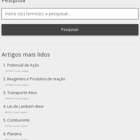
Pesquisar
Artigos mais lidos
Potencial de Ação
147536 visualizações
Reagentes e Produtos de reação
121168 visualizações
Transporte Ativo
118444 visualizações
Lei de Lambert–Beer
96936 visualizações
Comburente
93734 visualizações
Planária
89642 visualizações