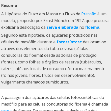
Resumo
A Hipótese do Fluxo em Massa ou Fluxo de
Pressão
é um
modelo, proposto por Ernst Münch em 1927, que procura
explicar a deslocação da
seiva elaborada
no
floema
.
Segundo esta hipótese, os açúcares produzidos nas
células do mesófilo durante a
fotossíntese
deslocam-se
através dos elementos do tubo crivoso (células
condutoras do floema) desde as zonas de produção
(fontes), como folhas e órgãos de reserva (tubérculos,
raízes), até aos locais de consumo e/ou armazenamento
(folhas jovens, flores, frutos em desenvolvimento),
vulgarmente chamados sumidouros.
A passagem dos açúcares das células fotossintéticas do
mesófilo para as células condutoras do floema é chamada
carga
do floema. Do mesmo modo, a deslocação dos