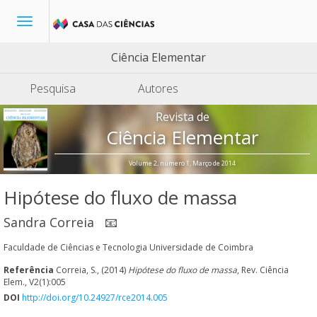
Toggle
navigation
Ciência Elementar
Pesquisa
Autores
Revista de
Ciência Elementar
Volume 2, número 1, Março de 2014
Hipótese do fluxo de massa
Sandra Correia
📧
Faculdade de Ciências e Tecnologia Universidade de Coimbra
Referência
Correia, S., (2014)
Hipótese do fluxo de massa
, Rev. Ciência
Elem., V2(1):005
DOI
http://doi.org/10.24927/rce2014.005