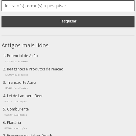
Pesquisar
Artigos mais lidos
Potencial de Ação
147573 visualizações
Reagentes e Produtos de reação
121208 visualizações
Transporte Ativo
118489 visualizações
Lei de Lambert–Beer
96971 visualizações
Comburente
93793 visualizações
Planária
89800 visualizações
Processo de Haber-Bosch