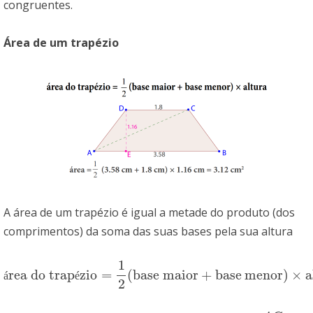
congruentes.
Área de um trapézio
A área de um trapézio é igual a metade do produto (dos
comprimentos) da soma das suas bases pela sua altura
1
rea do trap
zio
=
(
base maior
+
base
menor
)
×
a
área do trapézio
=
1
2
(
base maior
+
basemenor
)
×
altura
á
é
2