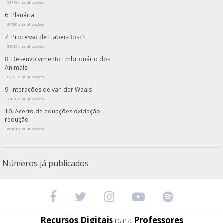
93778 visualizações
Planária
89780 visualizações
Processo de Haber-Bosch
89015 visualizações
Desenvolvimento Embrionário dos
Animais
87793 visualizações
Interações de van der Waals
77820 visualizações
Acerto de equações oxidação-
redução
66401 visualizações
Números já publicados
Recursos Digitais
para
Professores