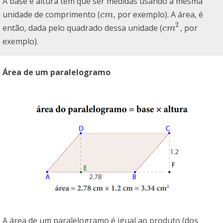
A base e altura têm que ser medidas usando a mesma
unidade de comprimento (
, por exemplo). A área, é
c
m
c
m
2
então, dada pelo quadrado dessa unidade (
, por
c
m
2
c
m
exemplo).
Área de um paralelogramo
A área de um paralelogramo é igual ao produto (dos