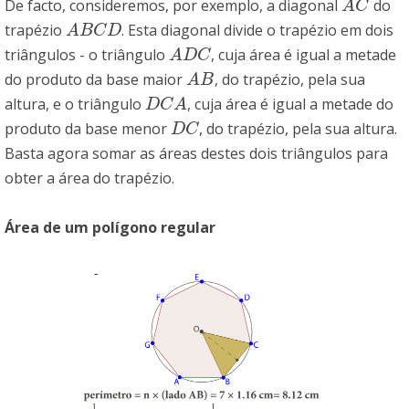
De facto, consideremos, por exemplo, a diagonal
do
A
C
A
C
trapézio
. Esta diagonal divide o trapézio em dois
A
B
C
D
A
B
C
D
triângulos - o triângulo
, cuja área é igual a metade
A
D
C
A
D
C
do produto da base maior
, do trapézio, pela sua
A
B
A
B
altura, e o triângulo
, cuja área é igual a metade do
D
C
A
D
C
A
produto da base menor
, do trapézio, pela sua altura.
D
C
D
C
Basta agora somar as áreas destes dois triângulos para
obter a área do trapézio.
Área de um polígono regular