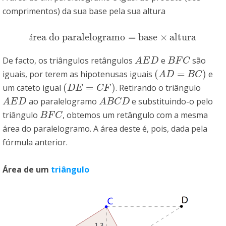
comprimentos) da sua base pela sua altura
rea do paralelogramo
=
base
×
altura
área do paralelogramo
=
base
×
altura
á
De facto, os triângulos retângulos
e
são
A
E
D
B
F
C
A
E
D
B
F
C
(
=
)
iguais, por terem as hipotenusas iguais
e
(
A
D
=
B
C
)
A
D
B
C
(
=
)
um cateto igual
. Retirando o triângulo
(
D
E
=
C
F
)
D
E
C
F
ao paralelogramo
e substituindo-o pelo
A
E
D
A
B
C
D
A
E
D
A
B
C
D
triângulo
, obtemos um retângulo com a mesma
B
F
C
B
F
C
área do paralelogramo. A área deste é, pois, dada pela
fórmula anterior.
Área de um
triângulo