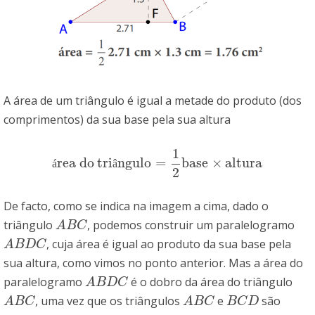
A área de um triângulo é igual a metade do produto (dos
comprimentos) da sua base pela sua altura
1
rea do
tri
ngulo
=
base
×
altura
área dotriângulo
=
1
2
base
×
altura
á
â
2
De facto, como se indica na imagem a cima, dado o
triângulo
, podemos construir um paralelogramo
A
B
C
A
B
C
, cuja área é igual ao produto da sua base pela
A
B
D
C
A
B
D
C
sua altura, como vimos no ponto anterior. Mas a área do
paralelogramo
é o dobro da área do triângulo
A
B
D
C
A
B
D
C
, uma vez que os triângulos
e
são
A
B
C
A
B
C
B
C
D
A
B
C
A
B
C
B
C
D