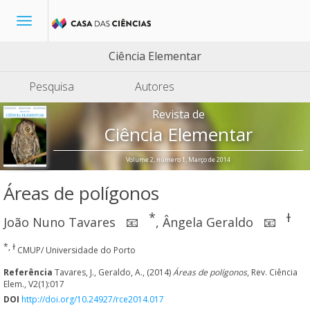
Toggle
navigation
Ciência Elementar
Pesquisa
Autores
Revista de
Ciência Elementar
Volume 2, número 1, Março de 2014
Áreas de polígonos
*
ɫ
João Nuno Tavares
,
Ângela Geraldo
📧
📧
*, ɫ
CMUP/ Universidade do Porto
Referência
Tavares, J., Geraldo, A., (2014)
Áreas de polígonos
, Rev. Ciência
Elem., V2(1):017
DOI
http://doi.org/10.24927/rce2014.017