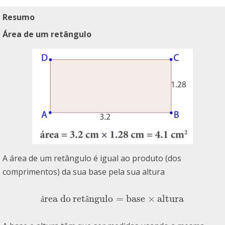
Resumo
Área de um retângulo
A área de um retângulo é igual ao produto (dos
comprimentos) da sua base pela sua altura
rea do
ret
ngulo
=
base
×
altura
área doretângulo
=
base
×
altura
á
â