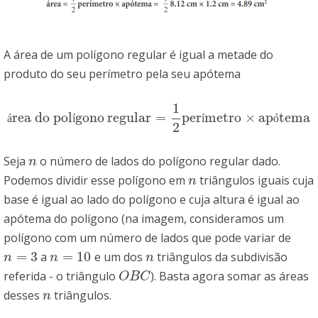
A área de um polígono regular é igual a metade do
produto do seu perímetro pela seu apótema
1
rea do pol
gono
regular
=
per
metro
×
ap
tema
área do polígonoregular
=
1
2
perímetro
×
apótema
á
í
í
ó
2
Seja
o número de lados do polígono regular dado.
n
n
Podemos dividir esse polígono em
triângulos iguais cuja
n
n
base é igual ao lado do polígono e cuja altura é igual ao
apótema do polígono (na imagem, consideramos um
polígono com um número de lados que pode variar de
=
3
=
10
a
e um dos
triângulos da subdivisão
n
=
3
n
=
10
n
n
n
n
referida - o triângulo
). Basta agora somar as áreas
O
B
C
O
B
C
desses
triângulos.
n
n