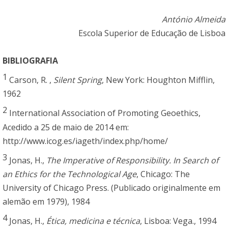
António Almeida
Escola Superior de Educação de Lisboa
BIBLIOGRAFIA
1
Carson, R. ,
Silent Spring
, New York: Houghton Mifflin,
1962
2
International Association of Promoting Geoethics,
Acedido a 25 de maio de 2014 em:
http://www.icog.es/iageth/index.php/home/
3
Jonas, H.,
The Imperative of Responsibility. In Search of
an Ethics for the Technological Age
, Chicago: The
University of Chicago Press. (Publicado originalmente em
alemão em 1979), 1984
4
Jonas, H.,
Ética, medicina e técnica
, Lisboa: Vega., 1994