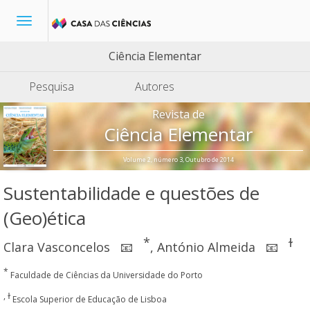
Toggle
navigation
Ciência Elementar
Pesquisa
Autores
Revista de
Ciência Elementar
Volume 2, número 3, Outubro de 2014
Sustentabilidade e questões de
(Geo)ética
*
ɫ
Clara Vasconcelos
,
António Almeida
📧
📧
*
Faculdade de Ciências da Universidade do Porto
, ɫ
Escola Superior de Educação de Lisboa