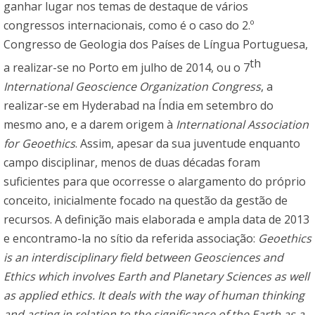
ganhar lugar nos temas de destaque de vários
congressos internacionais, como é o caso do 2.º
Congresso de Geologia dos Países de Língua Portuguesa,
th
a realizar-se no Porto em julho de 2014, ou o 7
International Geoscience Organization Congress
, a
realizar-se em Hyderabad na Índia em setembro do
mesmo ano, e a darem origem à
International Association
for Geoethics
. Assim, apesar da sua juventude enquanto
campo disciplinar, menos de duas décadas foram
suficientes para que ocorresse o alargamento do próprio
conceito, inicialmente focado na questão da gestão de
recursos. A definição mais elaborada e ampla data de 2013
e encontramo-la no sítio da referida associação:
Geoethics
is an interdisciplinary field between Geosciences and
Ethics which involves Earth and Planetary Sciences as well
as applied ethics. It deals with the way of human thinking
and acting in relation to the significance of the Earth as a