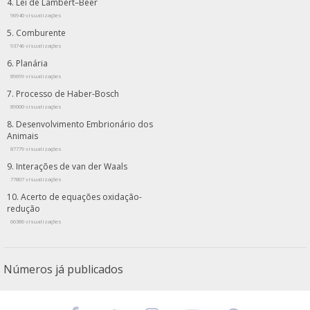
Lei de Lambert–Beer
96940 visualizações
Comburente
93746 visualizações
Planária
89699 visualizações
Processo de Haber-Bosch
89000 visualizações
Desenvolvimento Embrionário dos
Animais
87779 visualizações
Interações de van der Waals
77807 visualizações
Acerto de equações oxidação-
redução
66386 visualizações
Números já publicados