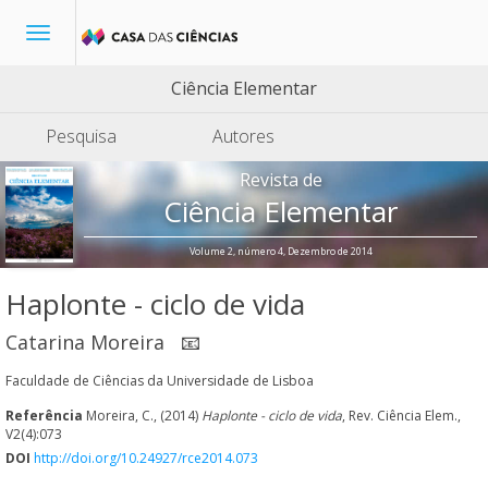
Toggle
navigation
Ciência Elementar
Pesquisa
Autores
Revista de
Ciência Elementar
Volume 2, número 4, Dezembro de 2014
Haplonte - ciclo de vida
Catarina Moreira
📧
Faculdade de Ciências da Universidade de Lisboa
Referência
Moreira, C., (2014)
Haplonte - ciclo de vida
, Rev. Ciência Elem.,
V2(4):073
DOI
http://doi.org/10.24927/rce2014.073