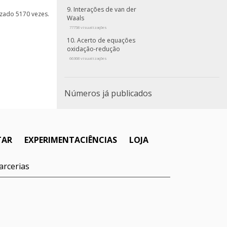
Interações de van der
lizado 5170 vezes.
Waals
77758 visualizações
Acerto de equações
oxidação-redução
66368 visualizações
Números já publicados
TAR
EXPERIMENTACIÊNCIAS
LOJA
arcerias