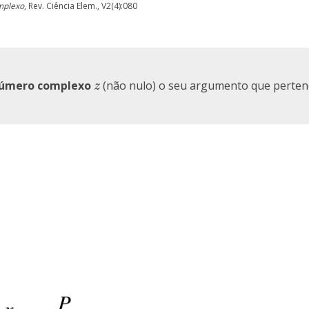
mplexo
, Rev. Ciência Elem., V2(4):080
número complexo
(não nulo) o seu argumento que perten
z
z