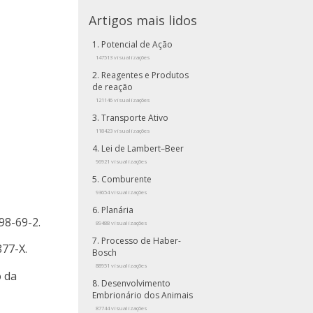
Artigos mais lidos
Potencial de Ação
147513 visualizações
Reagentes e Produtos
de reação
121146 visualizações
Transporte Ativo
118423 visualizações
Lei de Lambert–Beer
96921 visualizações
Comburente
93654 visualizações
Planária
98-69-2.
89488 visualizações
Processo de Haber-
877-X.
Bosch
88951 visualizações
o da
Desenvolvimento
Embrionário dos Animais
87744 visualizações