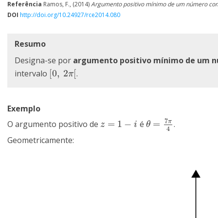
Referência
Ramos, F., (2014)
Argumento positivo mínimo de um número co
DOI
http://doi.org/10.24927/rce2014.080
Resumo
Designa-se por
argumento positivo mínimo de um 
[
0
,
2
[
intervalo
.
[
0
,
2
π
[
π
Exemplo
7
π
=
1
−
=
O argumento positivo de
é
.
z
=
1
−
i
θ
=
7
π
4
z
i
θ
4
Geometricamente: