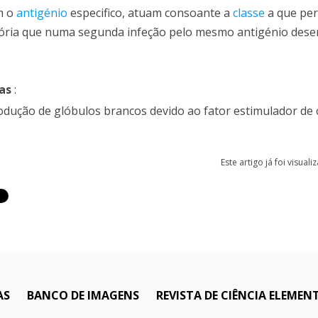
m o
antigénio
especifico, atuam consoante a
classe
a que pe
emória que numa segunda infeção pelo mesmo antigénio des
as
:
rodução de glóbulos brancos devido ao fator estimulador de 
Este artigo já foi visual
AS
BANCO DE IMAGENS
REVISTA DE CIÊNCIA ELEMEN