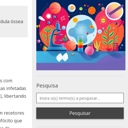
edula óssea
es com
Pesquisa
as infetadas
), libertando
m recetores
Pesquisar
fócito que