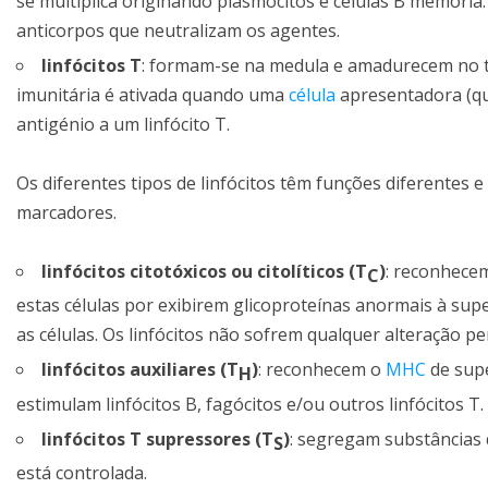
se multiplica originando plasmócitos e células B memór
anticorpos que neutralizam os agentes.
linfócitos T
: formam-se na medula e amadurecem no tim
imunitária é ativada quando uma
célula
apresentadora (qu
antigénio a um linfócito T.
Os diferentes tipos de linfócitos têm funções diferentes e
marcadores.
linfócitos citotóxicos ou citolíticos (T
)
: reconhecem
C
estas células por exibirem glicoproteínas anormais à sup
as células. Os linfócitos não sofrem qualquer alteração p
linfócitos auxiliares (T
)
: reconhecem o
MHC
de supe
H
estimulam linfócitos B, fagócitos e/ou outros linfócitos T.
linfócitos T supressores (T
)
: segregam substâncias
S
está controlada.