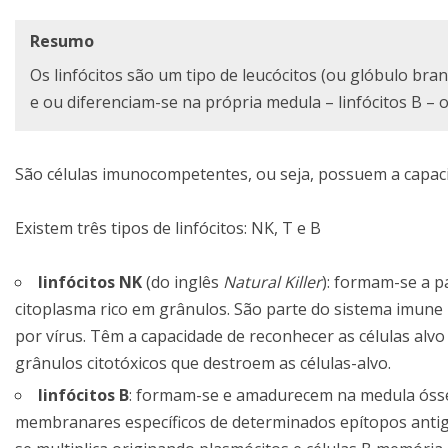
Resumo
Os linfócitos são um tipo de leucócitos (ou glóbulo br
e ou diferenciam-se na própria medula – linfócitos B – 
São células imunocompetentes, ou seja, possuem a capaci
Existem três tipos de linfócitos: NK, T e B
linfócitos NK
(do inglês
Natural Killer
): formam-se a p
citoplasma rico em grânulos. São parte do sistema imune
por vírus. Têm a capacidade de reconhecer as células alvo 
grânulos citotóxicos que destroem as células-alvo.
linfócitos B
: formam-se e amadurecem na medula ósse
membranares específicos de determinados epítopos antigén