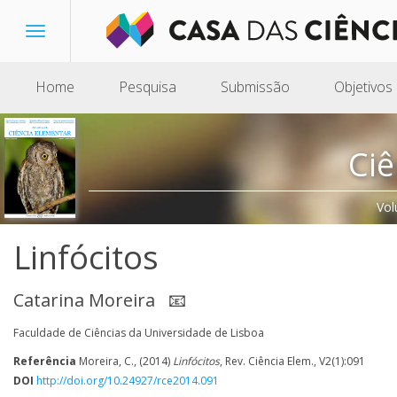
Toggle
navigation
Home
Pesquisa
Submissão
Objetivos
Ciê
Vol
Linfócitos
Catarina Moreira
📧
Faculdade de Ciências da Universidade de Lisboa
Referência
Moreira, C., (2014)
Linfócitos
, Rev. Ciência Elem., V2(1):091
DOI
http://doi.org/10.24927/rce2014.091