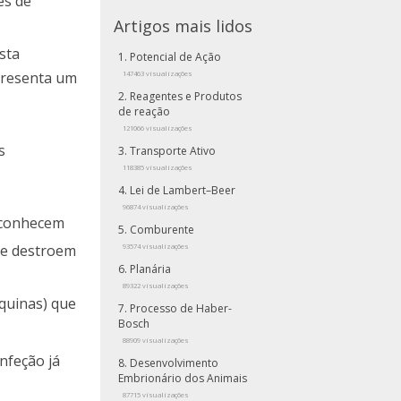
es de
Artigos mais lidos
sta
Potencial de Ação
presenta um
147463 visualizações
Reagentes e Produtos
de reação
121066 visualizações
s
Transporte Ativo
118385 visualizações
Lei de Lambert–Beer
96874 visualizações
reconhecem
Comburente
que destroem
93574 visualizações
Planária
89322 visualizações
quinas) que
Processo de Haber-
Bosch
88909 visualizações
nfeção já
Desenvolvimento
Embrionário dos Animais
87715 visualizações