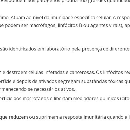
ia. Respondem aos patogenos produzindo grandes quantidad
o. Atuam ao nível da imunidade específica celular. A respo
e podem ser macrófagos, linfócitos B ou agentes virais), a
 são identificados em laboratório pela presença de diferente
 e destroem células infetadas e cancerosas. Os linfócitos 
erfície e depois de ativados segregam substâncias tóxicas 
ermanecendo se necessários ativos.
rfície dos macrófagos e libertam mediadores químicos (cito
 que reduzem ou suprimem a resposta imunitária quando a i