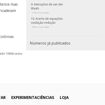
rtence mas
Interações de van der
Waals
encadeiam
77729 visualizações
Acerto de equações
oxidação-redução
66347 visualizações
colónias
Números já publicados
izado 10666 vezes.
TAR
EXPERIMENTACIÊNCIAS
LOJA