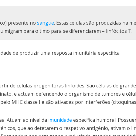
anco) presente no
sangue
. Estas células são produzidas na m
ou migram para o timo para se diferenciarem – linfócitos T.
dade de produzir uma resposta imunitária especifica.
artir de células progenitoras linfoides. São células de grand
 inato, e actuam defendendo o organismo de tumores e célul
pelo MHC classe I e são ativadas por interferões (citoquinas
a. Atuam ao nível da
imunidade
específica humoral. Possue
icos, que ao detetarem o respetivo antigénio, ativam o lin