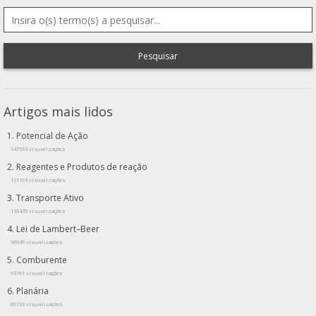
Pesquisar
Artigos mais lidos
Potencial de Ação
147553 visualizações
Reagentes e Produtos de reação
121193 visualizações
Transporte Ativo
118470 visualizações
Lei de Lambert–Beer
96949 visualizações
Comburente
93761 visualizações
Planária
89733 visualizações