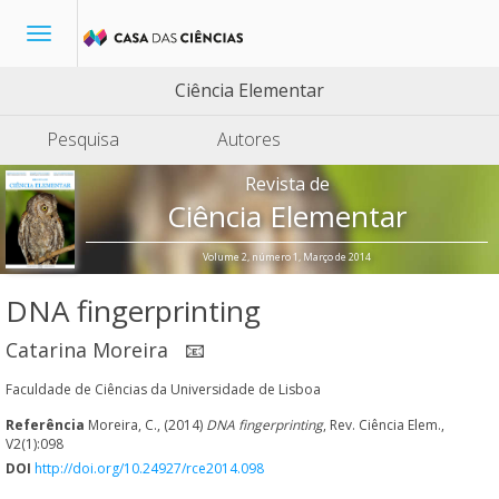
Toggle
navigation
Ciência Elementar
Pesquisa
Autores
Revista de
Ciência Elementar
Volume 2, número 1, Março de 2014
DNA fingerprinting
Catarina Moreira
📧
Faculdade de Ciências da Universidade de Lisboa
Referência
Moreira, C., (2014)
DNA fingerprinting
, Rev. Ciência Elem.,
V2(1):098
DOI
http://doi.org/10.24927/rce2014.098