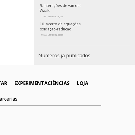
Interações de van der
Waals
77811 visualizações
Acerto de equações
oxidação-redução
66389 visualizações
Números já publicados
TAR
EXPERIMENTACIÊNCIAS
LOJA
arcerias