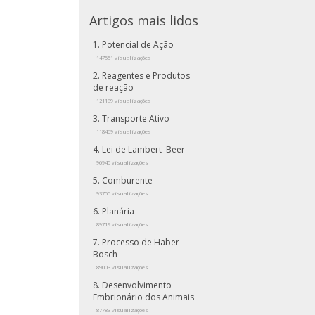
Artigos mais lidos
Potencial de Ação
147551 visualizações
Reagentes e Produtos
de reação
121189 visualizações
Transporte Ativo
118469 visualizações
Lei de Lambert–Beer
96945 visualizações
Comburente
93755 visualizações
Planária
89719 visualizações
Processo de Haber-
Bosch
89003 visualizações
Desenvolvimento
Embrionário dos Animais
87783 visualizações