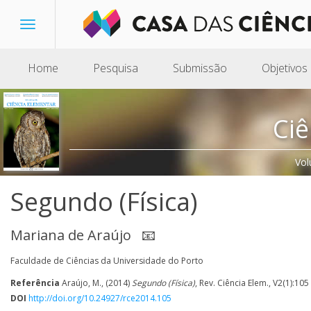
Toggle
navigation
Home
Pesquisa
Submissão
Objetivos
Ciê
Vol
Segundo (Física)
Mariana de Araújo
📧
Faculdade de Ciências da Universidade do Porto
Referência
Araújo, M., (2014)
Segundo (Física)
, Rev. Ciência Elem., V2(1):105
DOI
http://doi.org/10.24927/rce2014.105