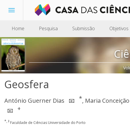
Toggle
navigation
Home
Pesquisa
Submissão
Objetivos
Ciê
Vol
Geosfera
*
António Guerner Dias
,
Maria Conceição 
📧
+
📧
*, ɫ
Faculdade de Ciências Universidade do Porto