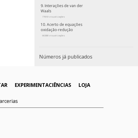
Interações de van der
Waals
77810 visualizações
Acerto de equações
oxidação-redução
66388 visualizações
Números já publicados
TAR
EXPERIMENTACIÊNCIAS
LOJA
arcerias