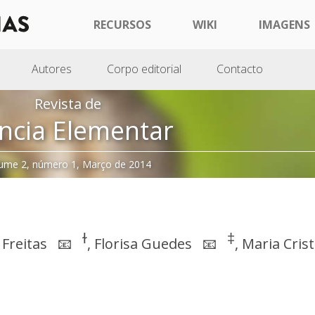
RECURSOS
WIKI
IMAGENS
Autores
Corpo editorial
Contacto
Revista de
ncia Elementar
ume 2, número 1, Março de 2014
ɫ
‡
Freitas
,
Florisa Guedes
,
Maria Cris
📧
📧