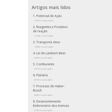
Artigos mais lidos
Potencial de Ação
147551 visualizações
Reagentes e Produtos
de reação
121189 visualizações
Transporte Ativo
118469 visualizações
Lei de Lambert–Beer
96945 visualizações
Comburente
93754 visualizações
Planária
89718 visualizações
Processo de Haber-
Bosch
89003 visualizações
Desenvolvimento
Embrionário dos Animais
87783 visualizações