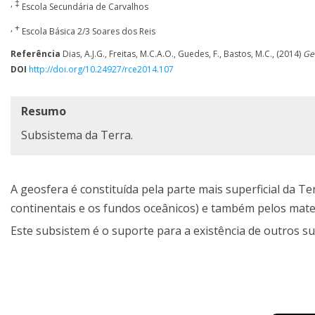
, ‡
Escola Secundária de Carvalhos
, +
Escola Básica 2/3 Soares dos Reis
Referência
Dias, A.J.G., Freitas, M.C.A.O., Guedes, F., Bastos, M.C., (2014)
Ge
DOI
http://doi.org/10.24927/rce2014.107
Resumo
Subsistema da Terra.
A geosfera é constituída pela parte mais superficial da T
continentais e os fundos oceânicos) e também pelos mater
Este subsistem é o suporte para a existência de outros 