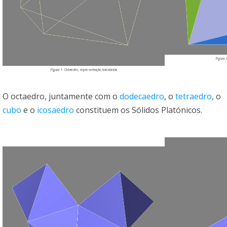
Figura 
Figura 1. Octaedro, representação translúcida
O octaedro, juntamente com o
dodecaedro
, o
tetraedro
, o
cubo
e o
icosaedro
constituem os Sólidos Platónicos.