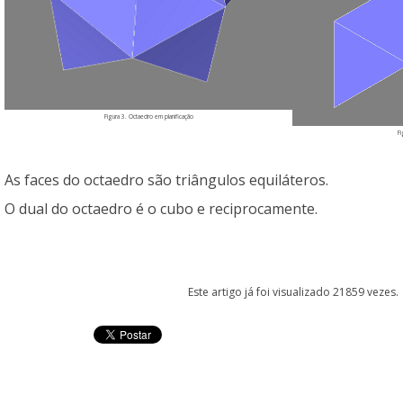
Figura 3. Octaedro em planificação
Fi
As faces do octaedro são triângulos equiláteros.
O dual do octaedro é o cubo e reciprocamente.
Este artigo já foi visualizado 21859 vezes.