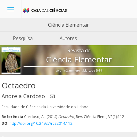
Toggle
navigation
Ciência Elementar
Pesquisa
Autores
Revista de
Ciência Elementar
Volume 2, número 1, Março de 2014
Octaedro
Andreia Cardoso
📧
Faculdade de Ciências da Universidade do Lisboa
Referência
Cardoso, A., (2014)
Octaedro
, Rev. Ciência Elem., V2(1):112
DOI
http://doi.org/10.24927/rce2014.112