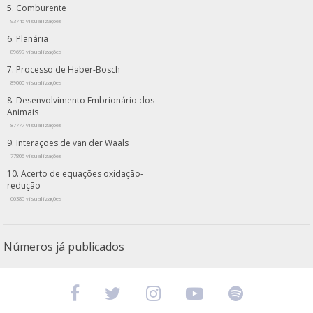
Comburente
93746 visualizações
Planária
89699 visualizações
Processo de Haber-Bosch
89000 visualizações
Desenvolvimento Embrionário dos
Animais
87777 visualizações
Interações de van der Waals
77806 visualizações
Acerto de equações oxidação-
redução
66385 visualizações
Números já publicados