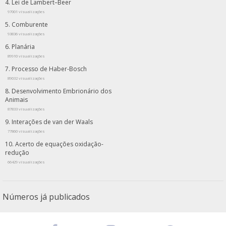
Lei de Lambert–Beer
97001 visualizações
Comburente
93836 visualizações
Planária
89910 visualizações
Processo de Haber-Bosch
89032 visualizações
Desenvolvimento Embrionário dos
Animais
87833 visualizações
Interações de van der Waals
77860 visualizações
Acerto de equações oxidação-
redução
66429 visualizações
Números já publicados