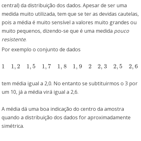
central) da distribuição dos dados. Apesar de ser uma
medida muito utilizada, tem que se ter as devidas cautelas,
pois a média é muito sensível a valores muito grandes ou
muito pequenos, dizendo-se que é uma medida
pouco
resistente
.
Por exemplo o conjunto de dados
1
1
,
2
1
,
5
1
,
7
1
,
8
1
,
9
2
2
,
3
2
,
5
2
,
6
1
1
,
2
1
,
5
1
,
7
1
,
8
1
,
9
2
2
,
3
2
,
5
2
,
6
3
tem média igual a 2,0. No entanto se subtituirmos o 3 por
um 10, já a média virá igual a 2,6.
A média dá uma boa indicação do centro da amostra
quando a distribuição dos dados for aproximadamente
simétrica.