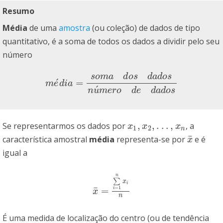
Resumo
Média
de uma
amostra
(ou coleção) de dados de tipo
quantitativo, é a soma de todos os dados a dividir pelo seu
número
s
o
m
a
d
o
s
d
a
d
o
s
´
=
m
e
´
d
i
a
=
s
o
m
a
d
o
s
d
a
d
o
s
n
u
´
m
e
r
o
d
e
d
a
d
o
s
m
e
d
i
a
´
n
u
m
e
r
o
d
e
d
a
d
o
s
,
,
.
.
.
,
Se representarmos os dados por
, a
x
1
,
x
2
,
.
.
.
,
x
n
x
x
x
1
2
n
¯
característica amostral
média
representa-se por
e é
x
¯
x
igual a
n
∑
x
i
=
1
¯
=
i
x
¯
=
∑
i
=
1
n
x
i
n
x
n
É uma medida de localização do centro (ou de tendência