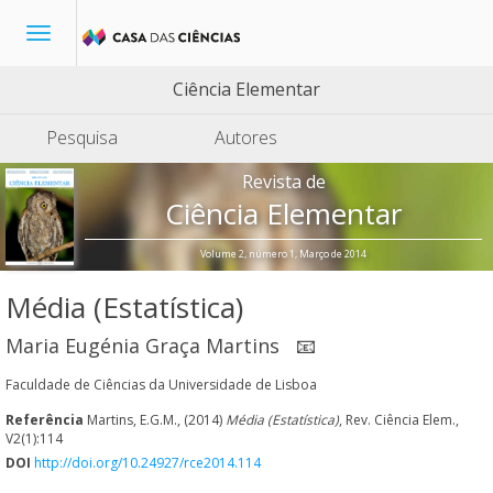
Toggle
navigation
Ciência Elementar
Pesquisa
Autores
Revista de
Ciência Elementar
Volume 2, número 1, Março de 2014
Média (Estatística)
Maria Eugénia Graça Martins
📧
Faculdade de Ciências da Universidade de Lisboa
Referência
Martins, E.G.M., (2014)
Média (Estatística)
, Rev. Ciência Elem.,
V2(1):114
DOI
http://doi.org/10.24927/rce2014.114