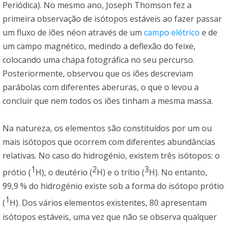
Periódica). No mesmo ano, Joseph Thomson fez a
primeira observação de isótopos estáveis ao fazer passar
um fluxo de iões néon através de um
campo elétrico
e de
um campo magnético, medindo a deflexão do feixe,
colocando uma chapa fotográfica no seu percurso.
Posteriormente, observou que os iões descreviam
parábolas com diferentes aberuras, o que o levou a
concluir que nem todos os iões tinham a mesma massa.
Na natureza, os elementos são constituídos por um ou
mais isótopos que ocorrem com diferentes abundâncias
relativas. No caso do hidrogénio, existem três isótopos: o
1
2
3
prótio (
H), o deutério (
H) e o trítio (
H). No entanto,
99,9 % do hidrogénio existe sob a forma do isótopo prótio
1
(
H). Dos vários elementos existentes, 80 apresentam
isótopos estáveis, uma vez que não se observa qualquer