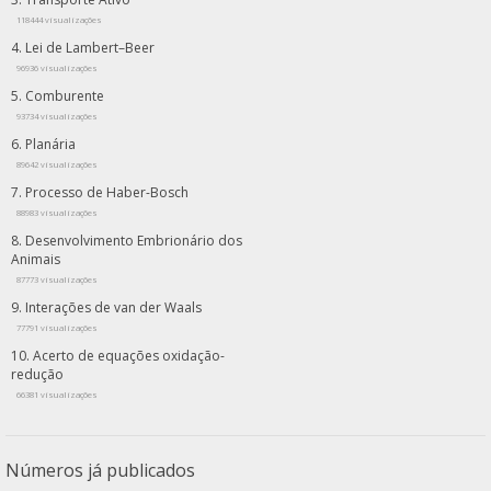
118444 visualizações
Lei de Lambert–Beer
96936 visualizações
Comburente
93734 visualizações
Planária
89642 visualizações
Processo de Haber-Bosch
88983 visualizações
Desenvolvimento Embrionário dos
Animais
87773 visualizações
Interações de van der Waals
77791 visualizações
Acerto de equações oxidação-
redução
66381 visualizações
Números já publicados