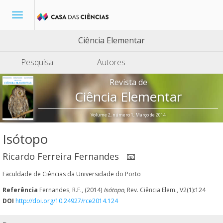
Toggle
navigation
Ciência Elementar
Pesquisa
Autores
Revista de
Ciência Elementar
Volume 2, número 1, Março de 2014
Isótopo
Ricardo Ferreira Fernandes
📧
Faculdade de Ciências da Universidade do Porto
Referência
Fernandes, R.F., (2014)
Isótopo
, Rev. Ciência Elem., V2(1):124
DOI
http://doi.org/10.24927/rce2014.124