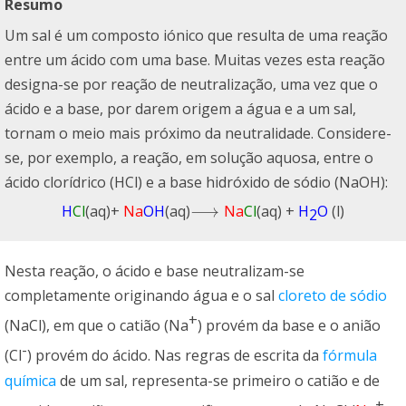
Resumo
Um sal é um composto iónico que resulta de uma reação
entre um ácido com uma base. Muitas vezes esta reação
designa-se por reação de neutralização, uma vez que o
ácido e a base, por darem origem a água e a um sal,
tornam o meio mais próximo da neutralidade. Considere-
se, por exemplo, a reação, em solução aquosa, entre o
ácido clorídrico (HCl) e a base hidróxido de sódio (NaOH):
⟶
H
Cl
(aq)+
Na
OH
(aq)
Na
Cl
(aq) +
H
O
(l)
⟶
2
Nesta reação, o ácido e base neutralizam-se
completamente originando água e o sal
cloreto de sódio
+
(NaCl), em que o catião (Na
) provém da base e o anião
-
(Cl
) provém do ácido. Nas regras de escrita da
fórmula
química
de um sal, representa-se primeiro o catião e de
+