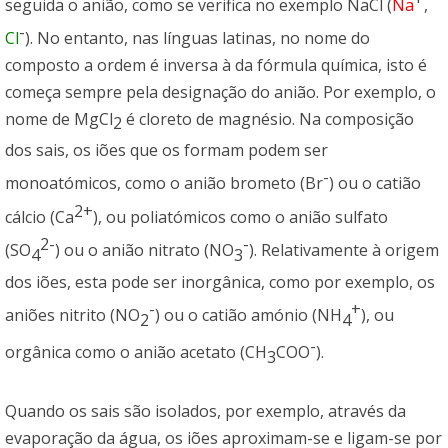
seguida o anião, como se verifica no exemplo NaCl (
Na
,
-
Cl
). No entanto, nas línguas latinas, no nome do
composto a ordem é inversa à da fórmula química, isto é
começa sempre pela designação do anião. Por exemplo, o
nome de MgCl
é cloreto de magnésio. Na composição
2
dos sais, os iões que os formam podem ser
-
monoatómicos, como o anião brometo (Br
) ou o catião
2+
cálcio (Ca
), ou poliatómicos como o anião sulfato
2-
-
(SO
) ou o anião nitrato (NO
). Relativamente à origem
4
3
dos iões, esta pode ser inorgânica, como por exemplo, os
-
+
aniões nitrito (NO
) ou o catião amónio (NH
), ou
2
4
-
orgânica como o anião acetato (CH
COO
).
3
Quando os sais são isolados, por exemplo, através da
evaporação da água, os iões aproximam-se e ligam-se por