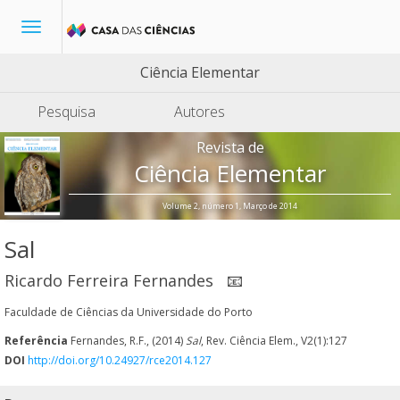
Toggle
navigation
Ciência Elementar
Pesquisa
Autores
Revista de
Ciência Elementar
Volume 2, número 1, Março de 2014
Sal
Ricardo Ferreira Fernandes
📧
Faculdade de Ciências da Universidade do Porto
Referência
Fernandes, R.F., (2014)
Sal
, Rev. Ciência Elem., V2(1):127
DOI
http://doi.org/10.24927/rce2014.127