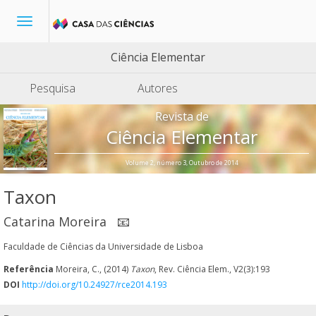
Toggle
navigation
Ciência Elementar
Pesquisa
Autores
Revista de
Ciência Elementar
Volume 2, número 3, Outubro de 2014
Taxon
Catarina Moreira
📧
Faculdade de Ciências da Universidade de Lisboa
Referência
Moreira, C., (2014)
Taxon
, Rev. Ciência Elem., V2(3):193
DOI
http://doi.org/10.24927/rce2014.193