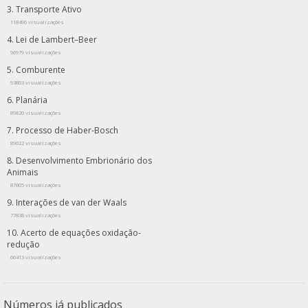
Transporte Ativo
118496 visualizações
Lei de Lambert–Beer
96979 visualizações
Comburente
93803 visualizações
Planária
89820 visualizações
Processo de Haber-Bosch
89022 visualizações
Desenvolvimento Embrionário dos
Animais
87805 visualizações
Interações de van der Waals
77838 visualizações
Acerto de equações oxidação-
redução
66413 visualizações
Números já publicados