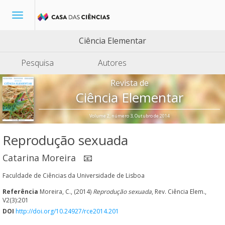
Toggle
navigation
Ciência Elementar
Pesquisa
Autores
Revista de
Ciência Elementar
Volume 2, número 3, Outubro de 2014
Reprodução sexuada
Catarina Moreira
📧
Faculdade de Ciências da Universidade de Lisboa
Referência
Moreira, C., (2014)
Reprodução sexuada
, Rev. Ciência Elem.,
V2(3):201
DOI
http://doi.org/10.24927/rce2014.201