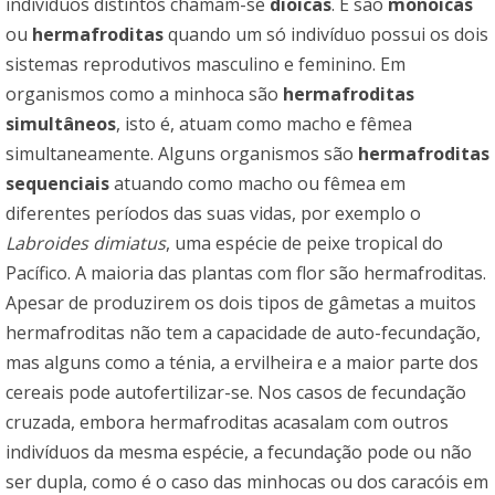
indivíduos distintos chamam-se
dioicas
. E são
monoicas
ou
hermafroditas
quando um só indivíduo possui os dois
sistemas reprodutivos masculino e feminino. Em
organismos como a minhoca são
hermafroditas
simultâneos
, isto é, atuam como macho e fêmea
simultaneamente. Alguns organismos são
hermafroditas
sequenciais
atuando como macho ou fêmea em
diferentes períodos das suas vidas, por exemplo o
Labroides dimiatus
, uma espécie de peixe tropical do
Pacífico. A maioria das plantas com flor são hermafroditas.
Apesar de produzirem os dois tipos de gâmetas a muitos
hermafroditas não tem a capacidade de auto-fecundação,
mas alguns como a ténia, a ervilheira e a maior parte dos
cereais pode autofertilizar-se. Nos casos de fecundação
cruzada, embora hermafroditas acasalam com outros
indivíduos da mesma espécie, a fecundação pode ou não
ser dupla, como é o caso das minhocas ou dos caracóis em