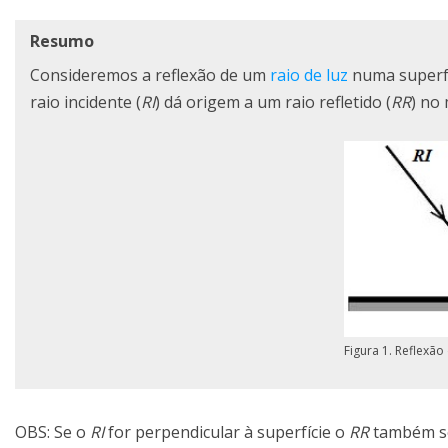
Resumo
Consideremos a reflexão de um
raio de luz
numa superfíc
raio incidente (
RI
) dá origem a um raio refletido (
RR
) no
Figura 1. Reflexão
OBS: Se o
RI
for perpendicular à superfície o
RR
também se