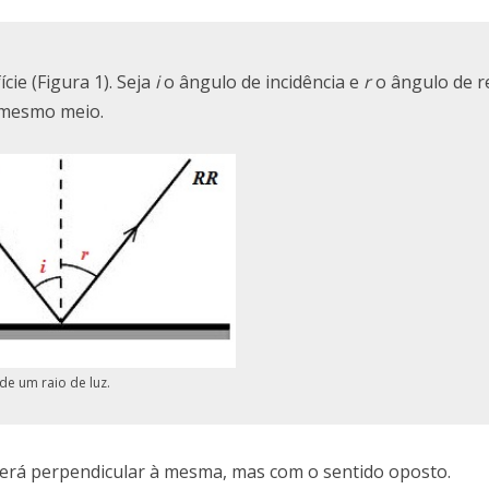
ie (Figura 1). Seja
i
o ângulo de incidência e
r
o ângulo de re
 mesmo meio.
 de um raio de luz.
rá perpendicular à mesma, mas com o sentido oposto.