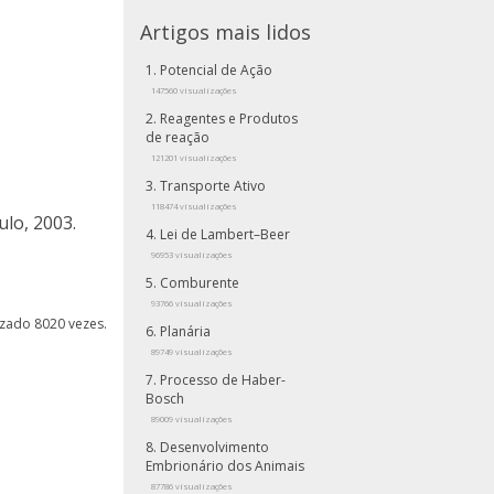
Artigos mais lidos
Potencial de Ação
147560 visualizações
Reagentes e Produtos
de reação
121201 visualizações
Transporte Ativo
118474 visualizações
ulo, 2003.
Lei de Lambert–Beer
96953 visualizações
Comburente
93766 visualizações
lizado 8020 vezes.
Planária
89749 visualizações
Processo de Haber-
Bosch
89009 visualizações
Desenvolvimento
Embrionário dos Animais
87786 visualizações