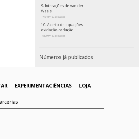
Interações de van der
Waals
77818 visualizações
Acerto de equações
oxidação-redução
66390 visualizações
Números já publicados
TAR
EXPERIMENTACIÊNCIAS
LOJA
arcerias