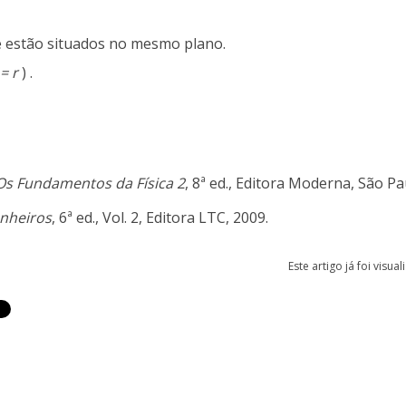
nte estão situados no mesmo plano.
 = r
) .
Os Fundamentos da Física 2
, 8ª ed., Editora Moderna, São Pa
enheiros
, 6ª ed., Vol. 2, Editora LTC, 2009.
Este artigo já foi visua