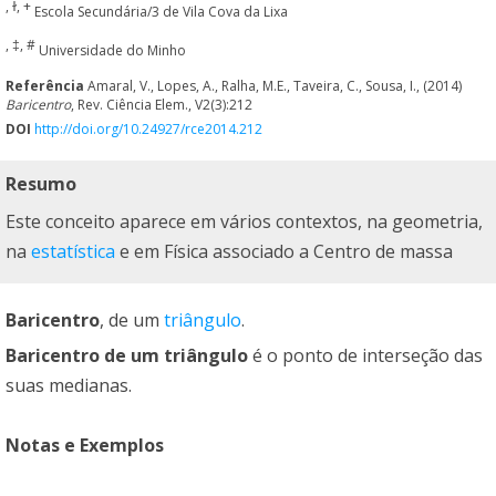
, ɫ, +
Escola Secundária/3 de Vila Cova da Lixa
, ‡, #
Universidade do Minho
Referência
Amaral, V., Lopes, A., Ralha, M.E., Taveira, C., Sousa, I., (2014)
Baricentro
, Rev. Ciência Elem., V2(3):212
DOI
http://doi.org/10.24927/rce2014.212
Resumo
Este conceito aparece em vários contextos, na geometria,
na
estatística
e em Física associado a Centro de massa
Baricentro
, de um
triângulo
.
Baricentro de um triângulo
é o ponto de interseção das
suas medianas.
Notas e Exemplos