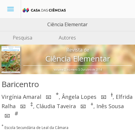
Toggle
navigation
Ciência Elementar
Pesquisa
Autores
Revista de
Ciência Elementar
Volume 2, número 3, Outubro de 2014
Baricentro
*
ɫ
Virgínia Amaral
,
Ângela Lopes
,
Elfrida
📧
📧
‡
+
Ralha
,
Cláudia Taveira
,
Inês Sousa
📧
📧
#
📧
*
Escola Secundária de Leal da Câmara