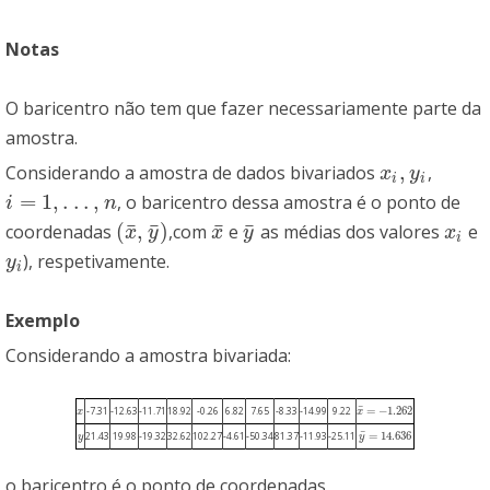
Notas
O baricentro não tem que fazer necessariamente parte da
amostra.
,
Considerando a amostra de dados bivariados
,
x
i
,
y
i
x
y
i
i
=
1
,
.
.
.
,
, o baricentro dessa amostra é o ponto de
i
=
1
,
.
.
.
,
n
i
n
¯
¯
¯
¯
(
,
)
coordenadas
,com
e
as médias dos valores
e
(
x
¯
,
y
¯
)
x
¯
y
¯
x
i
x
y
x
y
x
i
), respetivamente.
y
i
y
i
Exemplo
Considerando a amostra bivariada:
¯
=
−
1.262
-7.31
-12.63
-11.71
18.92
-0.26
6.82
7.65
-8.33
-14.99
9.22
x
x
x
x
¯
=
−
1.262
¯
=
14.636
21.43
19.98
-19.32
32.62
102.27
-4.61
-50.34
81.37
-11.93
-25.11
y
y
y
y
¯
=
14.636
o baricentro é o ponto de coordenadas