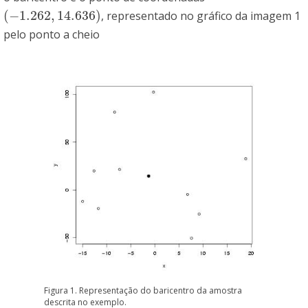
(
−
1.262
,
14.636
)
, representado no gráfico da imagem 1
(
−
1.262
,
14.636
)
pelo ponto a cheio
Figura 1. Representação do baricentro da amostra
descrita no exemplo.