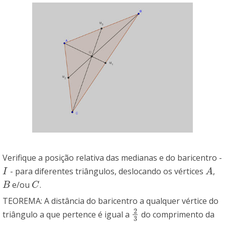
Verifique a posição relativa das medianas e do baricentro -
- para diferentes triângulos, deslocando os vértices
,
I
A
I
A
e/ou
.
B
C
B
C
TEOREMA: A distância do baricentro a qualquer vértice do
2
triângulo a que pertence é igual a
do comprimento da
2
3
3