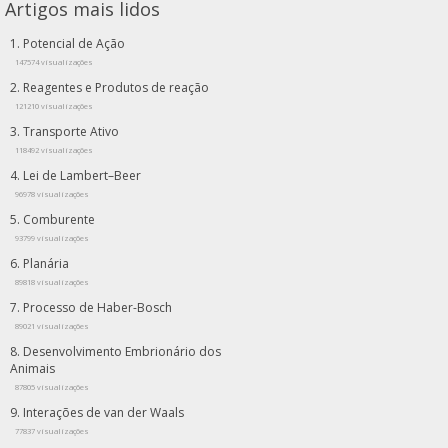
Artigos mais lidos
Potencial de Ação
147574 visualizações
Reagentes e Produtos de reação
121210 visualizações
Transporte Ativo
118492 visualizações
Lei de Lambert–Beer
96978 visualizações
Comburente
93799 visualizações
Planária
89818 visualizações
Processo de Haber-Bosch
89021 visualizações
Desenvolvimento Embrionário dos
Animais
87805 visualizações
Interações de van der Waals
77837 visualizações