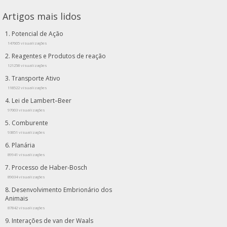
Artigos mais lidos
Potencial de Ação
147605 visualizações
Reagentes e Produtos de reação
121258 visualizações
Transporte Ativo
118522 visualizações
Lei de Lambert–Beer
97003 visualizações
Comburente
93851 visualizações
Planária
89941 visualizações
Processo de Haber-Bosch
89034 visualizações
Desenvolvimento Embrionário dos
Animais
87842 visualizações
Interações de van der Waals