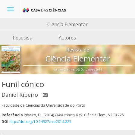
Toggle
navigation
Ciência Elementar
Pesquisa
Autores
Revista de
Ciência Elementar
Volume 2, número 3, Outubro de 2014
Funil cónico
Daniel Ribeiro
📧
Faculdade de Ciências da Universidade do Porto
Referência
Ribeiro, D., (2014)
Funil cónico
, Rev. Ciência Elem., V2(3):225
DOI
http://doi.org/10.24927/rce2014.225