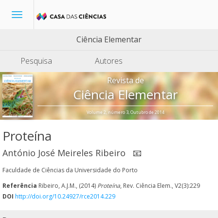
Toggle
navigation
Ciência Elementar
Pesquisa
Autores
Revista de
Ciência Elementar
Volume 2, número 3, Outubro de 2014
Proteína
António José Meireles Ribeiro
📧
Faculdade de Ciências da Universidade do Porto
Referência
Ribeiro, A.J.M., (2014)
Proteína
, Rev. Ciência Elem., V2(3):229
DOI
http://doi.org/10.24927/rce2014.229