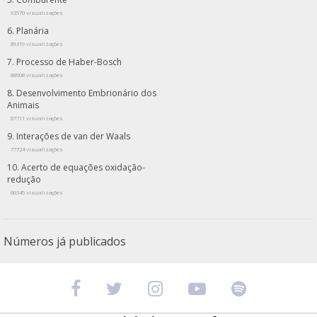
93570 visualizações
Planária
89319 visualizações
Processo de Haber-Bosch
88908 visualizações
Desenvolvimento Embrionário dos
Animais
87711 visualizações
Interações de van der Waals
77724 visualizações
Acerto de equações oxidação-
redução
66345 visualizações
Números já publicados