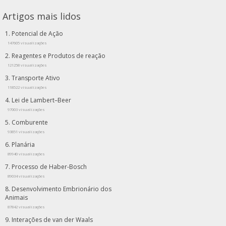
Artigos mais lidos
Potencial de Ação
147605 visualizações
Reagentes e Produtos de reação
121258 visualizações
Transporte Ativo
118522 visualizações
Lei de Lambert–Beer
97003 visualizações
Comburente
93851 visualizações
Planária
89940 visualizações
Processo de Haber-Bosch
89034 visualizações
Desenvolvimento Embrionário dos
Animais
87842 visualizações
Interações de van der Waals