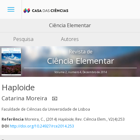
Toggle
navigation
Ciência Elementar
Pesquisa
Autores
Revista de
Ciência Elementar
Volume 2, número 4, Dezembro de 2014
Haploide
Catarina Moreira
📧
Faculdade de Ciências da Universidade de Lisboa
Referência
Moreira, C., (2014)
Haploide
, Rev. Ciência Elem., V2(4):253
DOI
http://doi.org/10.24927/rce2014.253