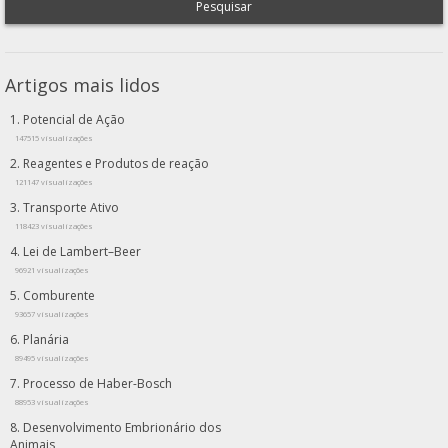
Pesquisar
Artigos mais lidos
Potencial de Ação
147515 visualizações
Reagentes e Produtos de reação
121147 visualizações
Transporte Ativo
118423 visualizações
Lei de Lambert–Beer
96921 visualizações
Comburente
93657 visualizações
Planária
89495 visualizações
Processo de Haber-Bosch
88953 visualizações
Desenvolvimento Embrionário dos
Animais