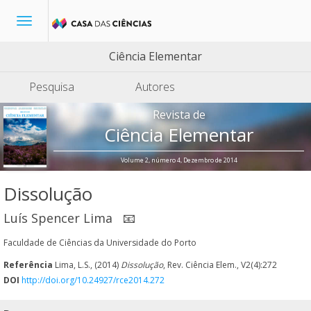
Toggle
navigation
Ciência Elementar
Pesquisa
Autores
Revista de
Ciência Elementar
Volume 2, número 4, Dezembro de 2014
Dissolução
Luís Spencer Lima
📧
Faculdade de Ciências da Universidade do Porto
Referência
Lima, L.S., (2014)
Dissolução
, Rev. Ciência Elem., V2(4):272
DOI
http://doi.org/10.24927/rce2014.272