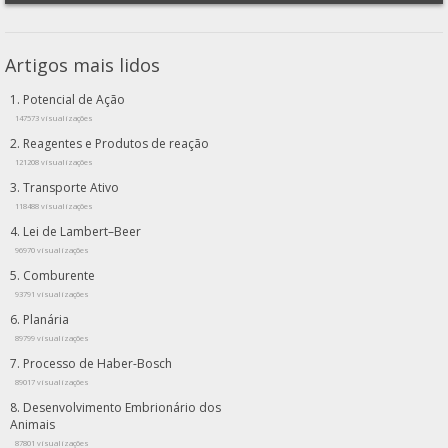
Artigos mais lidos
Potencial de Ação
147573 visualizações
Reagentes e Produtos de reação
121208 visualizações
Transporte Ativo
118488 visualizações
Lei de Lambert–Beer
96970 visualizações
Comburente
93791 visualizações
Planária
89799 visualizações
Processo de Haber-Bosch
89017 visualizações
Desenvolvimento Embrionário dos
Animais
87801 visualizações