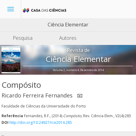
Toggle
navigation
Ciência Elementar
Pesquisa
Autores
Revista de
Ciência Elementar
Volume 2, número 4, Dezembro de 2014
Compósito
Ricardo Ferreira Fernandes
📧
Faculdade de Ciências da Universidade do Porto
Referência
Fernandes, R.F., (2014)
Compósito
, Rev. Ciência Elem., V2(4):285
DOI
http://doi.org/10.24927/rce2014.285