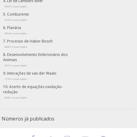
Lei de Lambert–Beer
96937 visualizações
Comburente
93735 visualizações
Planária
89644 visualizações
Processo de Haber-Bosch
88987 visualizações
Desenvolvimento Embrionário dos
Animais
87773 visualizações
Interações de van der Waals
77792 visualizações
Acerto de equações oxidação-
redução
66381 visualizações
Números já publicados