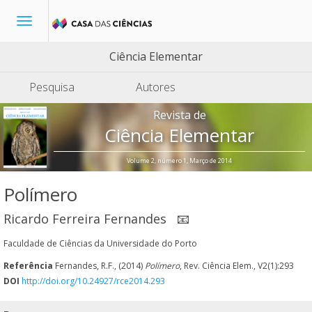
Toggle
navigation
Ciência Elementar
Pesquisa
Autores
Revista de
Ciência Elementar
Volume 2, número 1, Março de 2014
Polímero
Ricardo Ferreira Fernandes
📧
Faculdade de Ciências da Universidade do Porto
Referência
Fernandes, R.F., (2014)
Polímero
, Rev. Ciência Elem., V2(1):293
DOI
http://doi.org/10.24927/rce2014.293