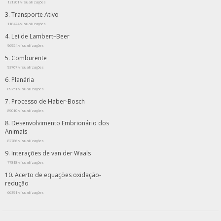
121201 visualizações
Transporte Ativo
118474 visualizações
Lei de Lambert–Beer
96954 visualizações
Comburente
93767 visualizações
Planária
89751 visualizações
Processo de Haber-Bosch
89010 visualizações
Desenvolvimento Embrionário dos
Animais
87786 visualizações
Interações de van der Waals
77818 visualizações
Acerto de equações oxidação-
redução
66391 visualizações