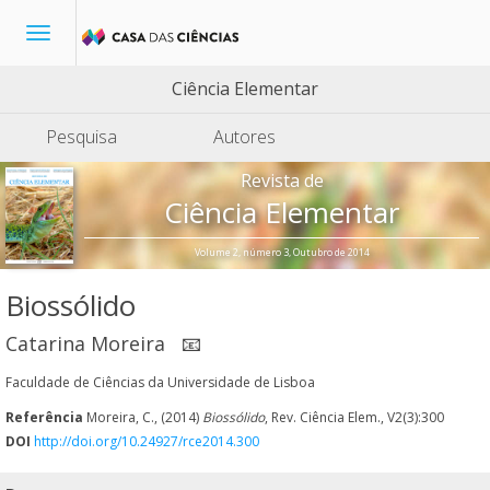
Toggle
navigation
Ciência Elementar
Pesquisa
Autores
Revista de
Ciência Elementar
Volume 2, número 3, Outubro de 2014
Biossólido
Catarina Moreira
📧
Faculdade de Ciências da Universidade de Lisboa
Referência
Moreira, C., (2014)
Biossólido
, Rev. Ciência Elem., V2(3):300
DOI
http://doi.org/10.24927/rce2014.300