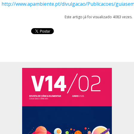
http://www.apambiente.pt/divulgacao/Publicacoes/guiase
Este artigo já foi visualizado 4083 vezes.