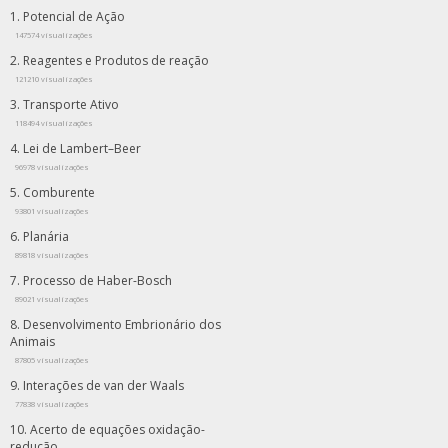
Potencial de Ação
147574 visualizações
Reagentes e Produtos de reação
121210 visualizações
Transporte Ativo
118494 visualizações
Lei de Lambert–Beer
96978 visualizações
Comburente
93801 visualizações
Planária
89818 visualizações
Processo de Haber-Bosch
89021 visualizações
Desenvolvimento Embrionário dos
Animais
87805 visualizações
Interações de van der Waals
77838 visualizações
Acerto de equações oxidação-
redução